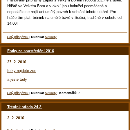
Plánovaný přípravný zápas s Velkým Borem (sobota 5.3.) je zrušen.
Hřiště ve Velkém Boru a v okolí jsou bohužel podmáčená a
nepodařilo se najít ani umělý povrch k sehrání tohoto utkání. Pro
hráče tím platí trénink na umělé trávě v Sušici, tradičně v sobotu od
14.00!
Celý příspěvek
|
Rubrika:
Aktuality
Fotky ze soustředění 2016
23. 2. 2016
fotky najdete zde
a ještě tady
Celý příspěvek
|
Rubrika:
Aktuality
|
Komentářů:
2
Trénink středa 24.2.
2. 2. 2016