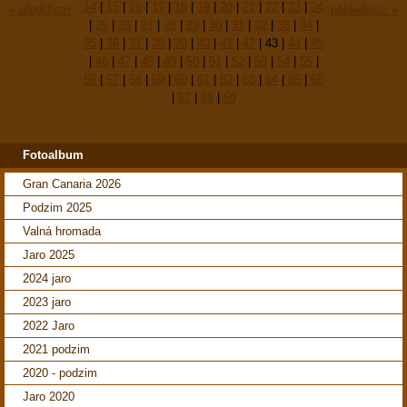
14
|
15
|
16
|
17
|
18
|
19
|
20
|
21
|
22
|
23
|
24
« předchozí
následující »
|
25
|
26
|
27
|
28
|
29
|
30
|
31
|
32
|
33
|
34
|
35
|
36
|
37
|
38
|
39
|
40
|
41
|
42
|
43
|
44
|
45
|
46
|
47
|
48
|
49
|
50
|
51
|
52
|
53
|
54
|
55
|
56
|
57
|
58
|
59
|
60
|
61
|
62
|
63
|
64
|
65
|
66
|
67
|
68
|
69
Fotoalbum
Gran Canaria 2026
Podzim 2025
Valná hromada
Jaro 2025
2024 jaro
2023 jaro
2022 Jaro
2021 podzim
2020 - podzim
Jaro 2020