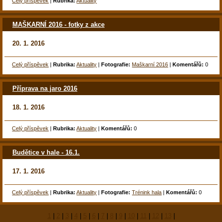
Celý příspěvek
|
Rubrika:
Aktuality
MAŠKARNÍ 2016 - fotky z akce
20. 1. 2016
Celý příspěvek
|
Rubrika:
Aktuality
|
Fotografie:
Maškarní 2016
|
Komentářů:
0
Příprava na jaro 2016
18. 1. 2016
Celý příspěvek
|
Rubrika:
Aktuality
|
Komentářů:
0
Budětice v hale - 16.1.
17. 1. 2016
Celý příspěvek
|
Rubrika:
Aktuality
|
Fotografie:
Trénink hala
|
Komentářů:
0
1
|
2
|
3
|
4
|
5
|
6
|
7
|
8
|
9
|
10
|
11
|
12
|
13
|