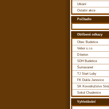
Utkání
Ostatní akce
Počítadlo
Oblíbené odkazy
Obec Budetice
Vebor s.r.o.
D-beton
SDH Budetice
Šumavanet
TJ Start Luby
FK Dukla Janovice
SK Kovodružstvo Str
Sokol Chudenice
Vyhledávání