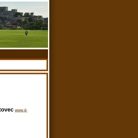
ítovec
www.d-