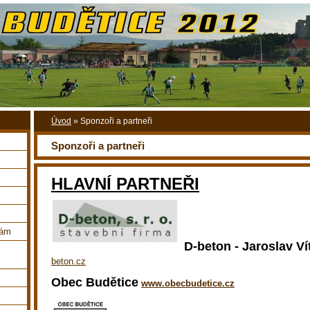
Úvod
»
Sponzoři a partneři
Sponzoři a partneři
HLAVNÍ PARTNEŘI
nám
D-beton - Jaroslav V
beton.cz
Obec Budětice
www.obecbudetice.cz