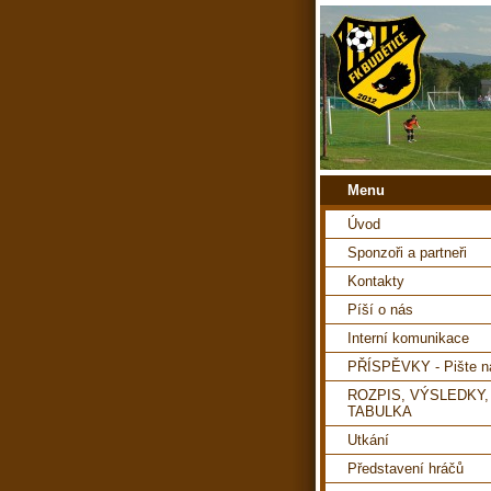
Menu
Úvod
Sponzoři a partneři
Kontakty
Píší o nás
Interní komunikace
PŘÍSPĚVKY - Pište 
ROZPIS, VÝSLEDKY,
TABULKA
Utkání
Představení hráčů