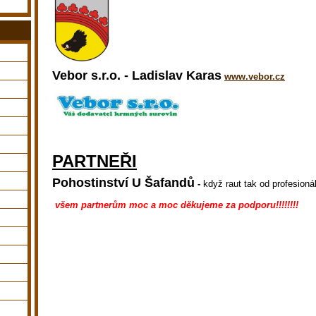
Vebor s.r.o. - Ladislav Karas
www.vebor.cz
PARTNEŘI
Pohostinství U Šafandů
-
když raut tak od profesioná
všem partnerům moc a moc děkujeme za podporu!!!!!!!!