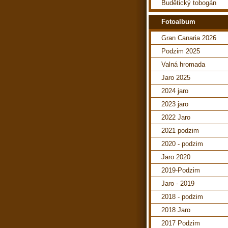
Budětický tobogán
Fotoalbum
Gran Canaria 2026
Podzim 2025
Valná hromada
Jaro 2025
2024 jaro
2023 jaro
2022 Jaro
2021 podzim
2020 - podzim
Jaro 2020
2019-Podzim
Jaro - 2019
2018 - podzim
2018 Jaro
2017 Podzim