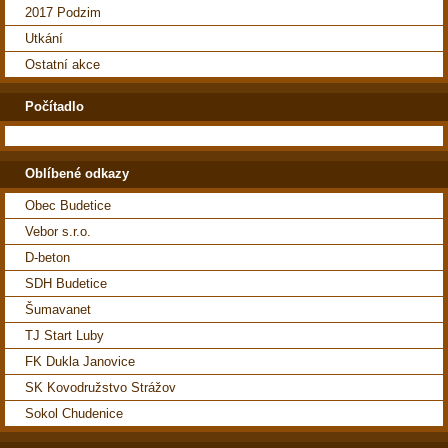
2017 Podzim
Utkání
Ostatní akce
Počítadlo
Oblíbené odkazy
Obec Budetice
Vebor s.r.o.
D-beton
SDH Budetice
Šumavanet
TJ Start Luby
FK Dukla Janovice
SK Kovodružstvo Strážov
Sokol Chudenice