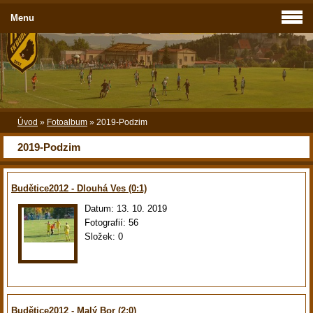
Menu
Úvod
»
Fotoalbum
»
2019-Podzim
2019-Podzim
Budětice2012 - Dlouhá Ves (0:1)
Datum:
13. 10. 2019
Fotografií:
56
Složek:
0
Budětice2012 - Malý Bor (2:0)