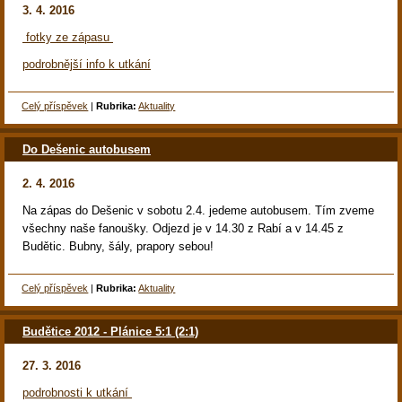
3. 4. 2016
fotky ze zápasu
podrobnější info k utkání
Celý příspěvek
|
Rubrika:
Aktuality
Do Dešenic autobusem
2. 4. 2016
Na zápas do Dešenic v sobotu 2.4. jedeme autobusem. Tím zveme
všechny naše fanoušky. Odjezd je v 14.30 z Rabí a v 14.45 z
Budětic. Bubny, šály, prapory sebou!
Celý příspěvek
|
Rubrika:
Aktuality
Budětice 2012 - Plánice 5:1 (2:1)
27. 3. 2016
podrobnosti k utkání