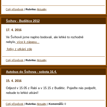
Celý příspěvek
|
Rubrika:
Aktuality
Švihov - Budětice 2012
17. 4. 2016
Ve Švihově jsme naplno bodovali, ale lehké to rozhodně
nebylo,
více k zápasu...
fotky z utkání zde
Celý příspěvek
|
Rubrika:
Aktuality
Autobus do Švihova - sobota 16.4.
15. 4. 2016
Odjezd v 15.05 z Rabí a v 15.15 z Budětic. Pojeďte nás podpořit,
nebude to lehké utkání!
Celý příspěvek
|
Rubrika:
Aktuality
|
Komentářů:
0