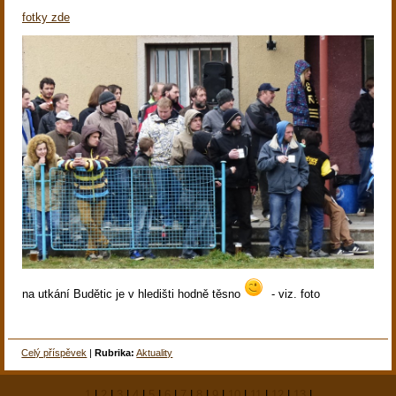
fotky zde
na utkání Budětic je v hledišti hodně těsno
- viz. foto
Celý příspěvek
|
Rubrika:
Aktuality
1
|
2
|
3
|
4
|
5
|
6
|
7
|
8
|
9
|
10
|
11
|
12
|
13
|