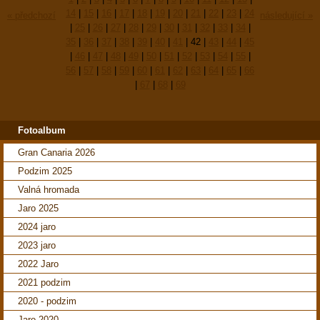
14
|
15
|
16
|
17
|
18
|
19
|
20
|
21
|
22
|
23
|
24
« předchozí
následující »
|
25
|
26
|
27
|
28
|
29
|
30
|
31
|
32
|
33
|
34
|
35
|
36
|
37
|
38
|
39
|
40
|
41
|
42
|
43
|
44
|
45
|
46
|
47
|
48
|
49
|
50
|
51
|
52
|
53
|
54
|
55
|
56
|
57
|
58
|
59
|
60
|
61
|
62
|
63
|
64
|
65
|
66
|
67
|
68
|
69
Fotoalbum
Gran Canaria 2026
Podzim 2025
Valná hromada
Jaro 2025
2024 jaro
2023 jaro
2022 Jaro
2021 podzim
2020 - podzim
Jaro 2020