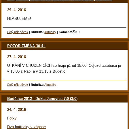
29. 4. 2016
HLASUJEME!
Celý příspěvek
|
Rubrika:
Aktuality
|
Komentářů:
0
POZOR ZMĚNA 30.4.!
27. 4. 2016
UTKÁNÍ V CHUDENICÍCH se hraje již od 15.00. Odjezd autobusu je
v 13.05 z Rabí a v 13.15 z Budětic.
Celý příspěvek
|
Rubrika:
Aktuality
Budětice 2012 - Dukla Janovice 7:0 (3:0)
24. 4. 2016
F
otky
Dva hattricky v zápase