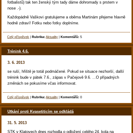
fotbalistů) tak ten ženský tým tady dáme dohromady s prstem v
nose .-).
Každopádně Vaškovi gratulujeme a oběma Martinám přejeme hlavně
hodně zdraví! Fotku nebo fotky doplníme.
Celý příspěvek
|
Rubrika:
Aktuality
|
Komentářů:
5
Trénink 4.6.
3. 6. 2013
se ruší, hřiště je totál podmáčené. Pokud se situace nezhorší, další
trénink bude v pátek 7.6., zápas v Pačejově 9.6. ...O případných
změnách se pokusíme včas informovat.
Celý příspěvek
|
Rubrika:
Aktuality
|
Komentářů:
0
Utkání proti Kvasetiticím se odkládá
31. 5. 2013
STK v Klatovech dnes rozhodla o odložení celého 24. kola na