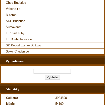
Obec Budetice
Vebor s.r.o.
D-beton
SDH Budetice
Šumavanet
TJ Start Luby
FK Dukla Janovice
SK Kovodružstvo Strážov
Sokol Chudenice
Vyhledávání
Statistiky
Celkem:
3924590
Měsíc:
54109