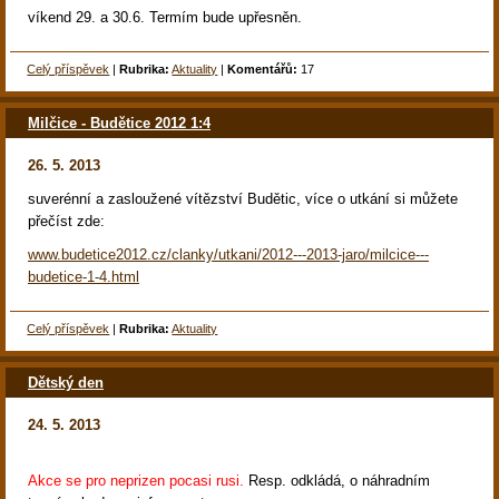
víkend 29. a 30.6. Termím bude upřesněn.
Celý příspěvek
|
Rubrika:
Aktuality
|
Komentářů:
17
Milčice - Budětice 2012 1:4
26. 5. 2013
suverénní a zasloužené vítězství Budětic, více o utkání si můžete
přečíst zde:
www.budetice2012.cz/clanky/utkani/2012---2013-jaro/milcice---
budetice-1-4.html
Celý příspěvek
|
Rubrika:
Aktuality
Dětský den
24. 5. 2013
Akce se pro neprizen pocasi rusi.
Resp. odkládá, o náhradním