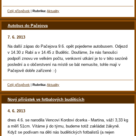
Celý příspěvek
|
Rubrika:
Aktuality
Autobus do Pačejova
7. 6. 2013
Na další zápas do Pačejova 9.6. opět pojedeme autobusem. Odjezd
v 14.30 z Rabí a v 14.45 z Budětic. Doufáme, že nás fanoušci
podpoří znovu ve velkém počtu, venkovní utkání je to v této sezóně
poslední a o občerstvení na místě se bát nemusíte, tohle mají v
Pačejově dobře zařízené :-)
Celý příspěvek
|
Rubrika:
Aktuality
Nový přírůstek ve fotbalových buděticích
4. 6. 2013
dnes 4.6. se narodila Vencovi Kordovi dcerka - Martina, váží 3,33 kg
a měří 51cm. Vítáme ji do týmu, budeme totiž zakládat žákyně.
Když se podívam na děti nás budětických fotbalistů (a nejen