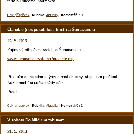
termínu budeme informovat
Celý příspěvek
|
Rubrika:
Aktuality
|
Komentářů:
0
Článek o (ne)způsobilosti hřišť na Šumavanetu
24. 5. 2013
Zajímavý příspěvek vyšel na Šumavanetu:
www.sumavanet.cz/fotbal/prectete.asp
Přestože se nejedná o týmy z naší skupiny, stoji to za přečtení.
Názor nechť si udělá každý sám.
Pavel
Celý příspěvek
|
Rubrika:
Aktuality
|
Komentářů:
1
V sobotu Do Milčic autobusem
21. 5. 2013