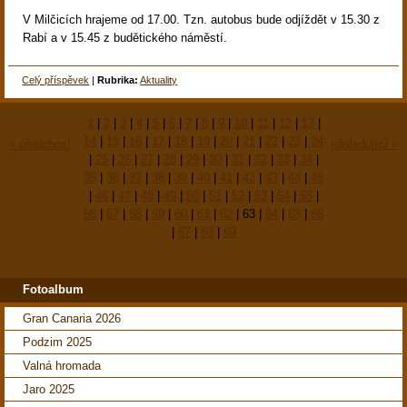
V Milčicích hrajeme od 17.00. Tzn. autobus bude odjíždět v 15.30 z
Rabí a v 15.45 z budětického náměstí.
Celý příspěvek
|
Rubrika:
Aktuality
1
|
2
|
3
|
4
|
5
|
6
|
7
|
8
|
9
|
10
|
11
|
12
|
13
|
14
|
15
|
16
|
17
|
18
|
19
|
20
|
21
|
22
|
23
|
24
« předchozí
následující »
|
25
|
26
|
27
|
28
|
29
|
30
|
31
|
32
|
33
|
34
|
35
|
36
|
37
|
38
|
39
|
40
|
41
|
42
|
43
|
44
|
45
|
46
|
47
|
48
|
49
|
50
|
51
|
52
|
53
|
54
|
55
|
56
|
57
|
58
|
59
|
60
|
61
|
62
|
63
|
64
|
65
|
66
|
67
|
68
|
69
Fotoalbum
Gran Canaria 2026
Podzim 2025
Valná hromada
Jaro 2025