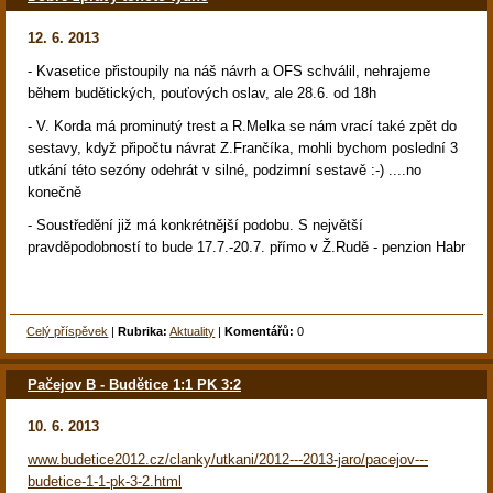
12. 6. 2013
- Kvasetice přistoupily na náš návrh a OFS schválil, nehrajeme
během budětických, pouťových oslav, ale 28.6. od 18h
- V. Korda má prominutý trest a R.Melka se nám vrací také zpět do
sestavy, když připočtu návrat Z.Frančíka, mohli bychom poslední 3
utkání této sezóny odehrát v silné, podzimní sestavě :-) ....no
konečně
- Soustředění již má konkrétnější podobu. S největší
pravděpodobností to bude 17.7.-20.7. přímo v Ž.Rudě - penzion Habr
Celý příspěvek
|
Rubrika:
Aktuality
|
Komentářů:
0
Pačejov B - Budětice 1:1 PK 3:2
10. 6. 2013
www.budetice2012.cz/clanky/utkani/2012---2013-jaro/pacejov---
budetice-1-1-pk-3-2.html