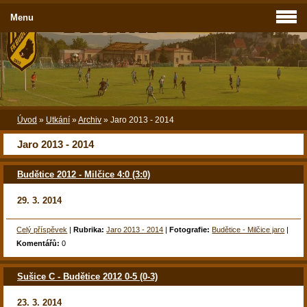
Menu
Úvod
»
Utkání
»
Archiv
»
Jaro 2013 - 2014
Jaro 2013 - 2014
Budětice 2012 - Milčice 4:0 (3:0)
29. 3. 2014
Celý příspěvek
|
Rubrika:
Jaro 2013 - 2014
|
Fotografie:
Budětice - Milčice jaro
|
Komentářů:
0
Sušice C - Budětice 2012 0-5 (0-3)
23. 3. 2014