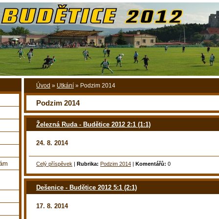
Úvod
»
Utkání
»
Podzim 2014
Podzim 2014
Železná Ruda - Budětice 2012 2:1 (1:1)
24. 8. 2014
nám
Celý příspěvek
|
Rubrika:
Podzim 2014
|
Komentářů:
0
Dešenice - Budětice 2012 5:1 (2:1)
17. 8. 2014