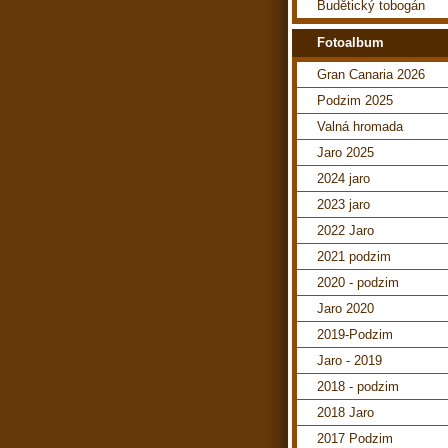
Budětický tobogán
Fotoalbum
Gran Canaria 2026
Podzim 2025
Valná hromada
Jaro 2025
2024 jaro
2023 jaro
2022 Jaro
2021 podzim
2020 - podzim
Jaro 2020
2019-Podzim
Jaro - 2019
2018 - podzim
2018 Jaro
2017 Podzim