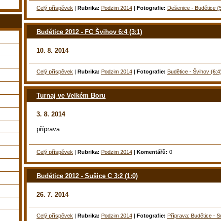
Celý příspěvek
|
Rubrika:
Podzim 2014
|
Fotografie:
Dešenice - Budětice (
Budětice 2012 - FC Švihov 6:4 (3:1)
10. 8. 2014
Celý příspěvek
|
Rubrika:
Podzim 2014
|
Fotografie:
Budětice - Švihov (6:4
Turnaj ve Velkém Boru
3. 8. 2014
příprava
Celý příspěvek
|
Rubrika:
Podzim 2014
|
Komentářů:
0
Budětice 2012 - Sušice C 3:2 (1:0)
26. 7. 2014
Celý příspěvek
|
Rubrika:
Podzim 2014
|
Fotografie:
Příprava: Budětice - S