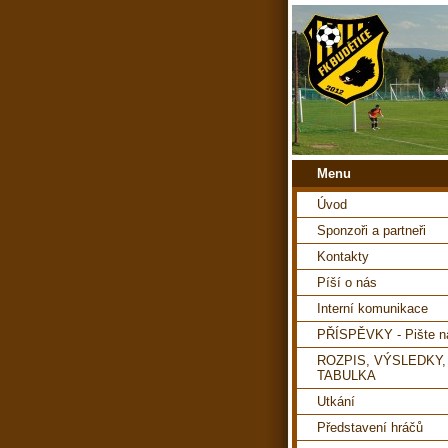
Menu
Úvod
Sponzoři a partneři
Kontakty
Píší o nás
Interní komunikace
PŘÍSPĚVKY - Pište 
ROZPIS, VÝSLEDKY,
TABULKA
Utkání
Představení hráčů