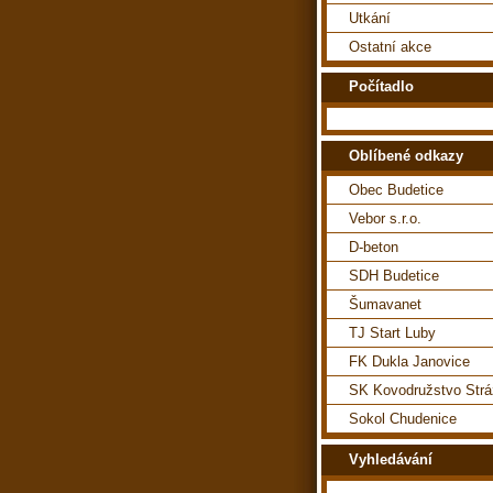
Utkání
Ostatní akce
Počítadlo
Oblíbené odkazy
Obec Budetice
Vebor s.r.o.
D-beton
SDH Budetice
Šumavanet
TJ Start Luby
FK Dukla Janovice
SK Kovodružstvo Str
Sokol Chudenice
Vyhledávání