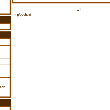
1
|
2
« předchozí
ážov