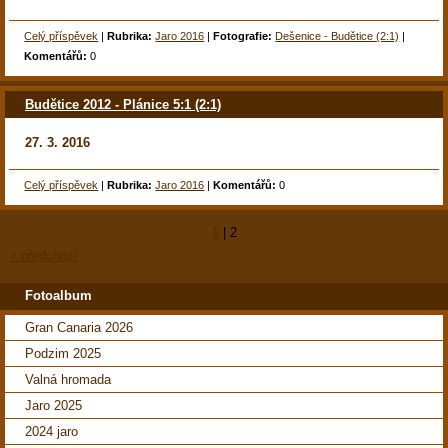
Celý příspěvek
|
Rubrika:
Jaro 2016
|
Fotografie:
Dešenice - Budětice (2:1)
|
Komentářů:
0
Budětice 2012 - Plánice 5:1 (2:1)
27. 3. 2016
Celý příspěvek
|
Rubrika:
Jaro 2016
|
Komentářů:
0
1
|
2
« předchozí
Fotoalbum
Gran Canaria 2026
Podzim 2025
Valná hromada
Jaro 2025
2024 jaro