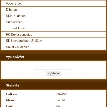
Vebor s.r.o.
D-beton
SDH Budetice
Šumavanet
TJ Start Luby
FK Dukla Janovice
SK Kovodružstvo Strážov
Sokol Chudenice
Vyhledávání
Statistiky
Celkem:
3924543
Měsíc:
54314
Den:
840