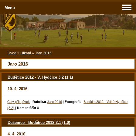
Menu
Úvod
»
Utkání
»
Jaro 2016
Jaro 2016
Budětice 2012 - V. Hydčice 3:2 (1:1)
10. 4. 2016
Celý příspěvek
|
Rubrika:
Jaro 2016
|
Fotografie:
Budětice2012 - Velké Hydčice
(3:2)
|
Komentářů:
0
Dešenice - Budětice 2012 2:1 (1:0)
4. 4. 2016