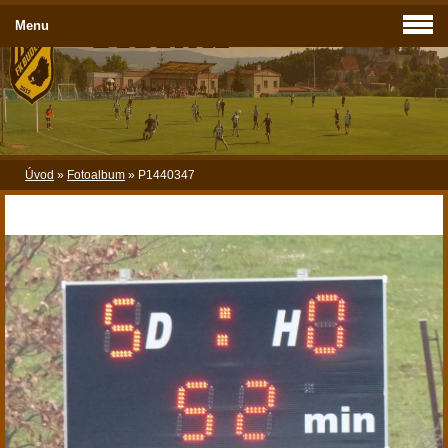
Menu
Úvod
»
Fotoalbum
»
P1440347