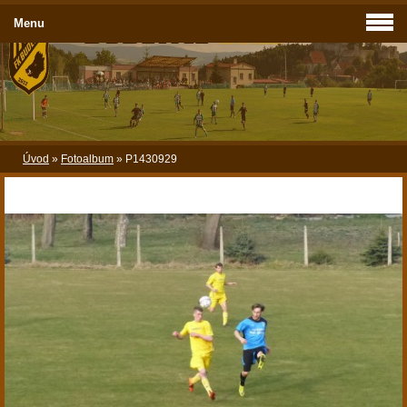
Menu
Úvod
»
Fotoalbum
»
P1430929