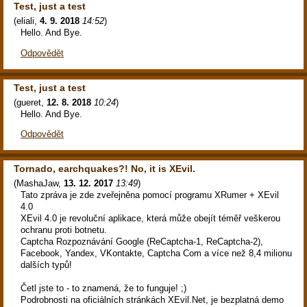
Test, just a test
(
eliali
,
4. 9. 2018
14:52
)
Hello. And Bye.
Odpovědět
Test, just a test
(
gueret
,
12. 8. 2018
10:24
)
Hello. And Bye.
Odpovědět
Tornado, earchquakes?! No, it is XEvil.
(
MashaJaw
,
13. 12. 2017
13:49
)
Tato zpráva je zde zveřejněna pomocí programu XRumer + XEvil
4.0
XEvil 4.0 je revoluční aplikace, která může obejít téměř veškerou
ochranu proti botnetu.
Captcha Rozpoznávání Google (ReCaptcha-1, ReCaptcha-2),
Facebook, Yandex, VKontakte, Captcha Com a více než 8,4 milionu
dalších typů!
Četl jste to - to znamená, že to funguje! ;)
Podrobnosti na oficiálních stránkách XEvil.Net, je bezplatná demo