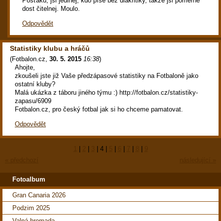
Pošťáku, jsi jedinej, kdo píše bez diakritiky, takže jsi poměrně
dost čitelnej. Moulo.
Odpovědět
Statistiky klubu a hráčů
(
Fotbalon.cz
,
30. 5. 2015
16:38
)
Ahojte,
zkoušeli jste již Vaše předzápasové statistiky na Fotbaloně jako
ostatní kluby?
Malá ukázka z táboru jiného týmu :) http://fotbalon.cz/statistiky-
zapasu/6909
Fotbalon.cz, pro český fotbal jak si ho chceme pamatovat.
Odpovědět
1
|
2
|
3
|
4
|
5
|
6
|
7
|
8
|
9
« předchozí
následující »
Fotoalbum
Gran Canaria 2026
Podzim 2025
Valná hromada