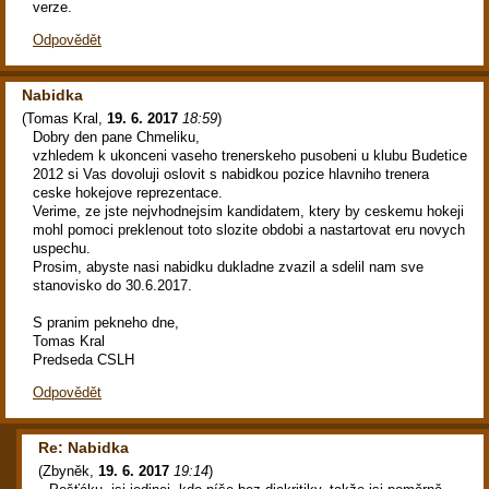
verze.
Odpovědět
Nabidka
(
Tomas Kral
,
19. 6. 2017
18:59
)
Dobry den pane Chmeliku,
vzhledem k ukonceni vaseho trenerskeho pusobeni u klubu Budetice
2012 si Vas dovoluji oslovit s nabidkou pozice hlavniho trenera
ceske hokejove reprezentace.
Verime, ze jste nejvhodnejsim kandidatem, ktery by ceskemu hokeji
mohl pomoci preklenout toto slozite obdobi a nastartovat eru novych
uspechu.
Prosim, abyste nasi nabidku dukladne zvazil a sdelil nam sve
stanovisko do 30.6.2017.
S pranim pekneho dne,
Tomas Kral
Predseda CSLH
Odpovědět
Re: Nabidka
(
Zbyněk
,
19. 6. 2017
19:14
)