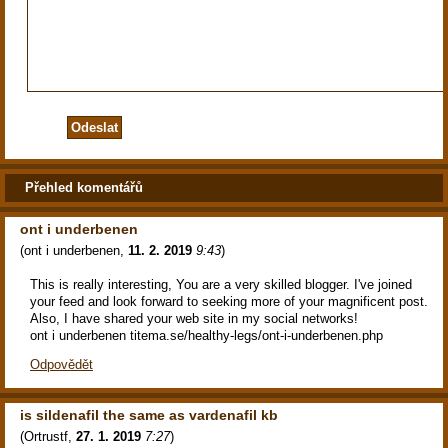
Přehled komentářů
ont i underbenen
(
ont i underbenen
,
11. 2. 2019
9:43
)
This is really interesting, You are a very skilled blogger. I've joined
your feed and look forward to seeking more of your magnificent post.
Also, I have shared your web site in my social networks!
ont i underbenen titema.se/healthy-legs/ont-i-underbenen.php
Odpovědět
is sildenafil the same as vardenafil kb
(
Ortrustf
,
27. 1. 2019
7:27
)