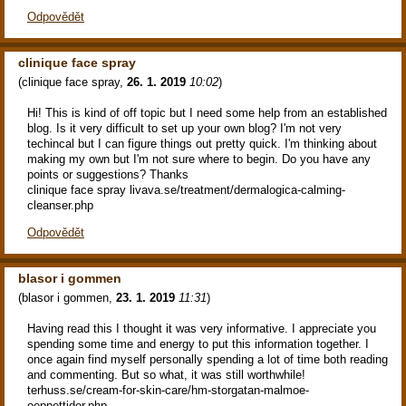
Odpovědět
clinique face spray
(
clinique face spray
,
26. 1. 2019
10:02
)
Hi! This is kind of off topic but I need some help from an established
blog. Is it very difficult to set up your own blog? I'm not very
techincal but I can figure things out pretty quick. I'm thinking about
making my own but I'm not sure where to begin. Do you have any
points or suggestions? Thanks
clinique face spray livava.se/treatment/dermalogica-calming-
cleanser.php
Odpovědět
blasor i gommen
(
blasor i gommen
,
23. 1. 2019
11:31
)
Having read this I thought it was very informative. I appreciate you
spending some time and energy to put this information together. I
once again find myself personally spending a lot of time both reading
and commenting. But so what, it was still worthwhile!
terhuss.se/cream-for-skin-care/hm-storgatan-malmoe-
oeppettider.php