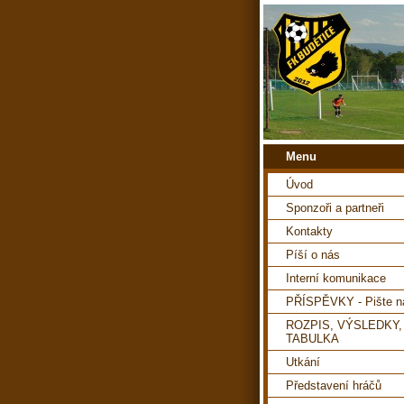
Menu
Úvod
Sponzoři a partneři
Kontakty
Píší o nás
Interní komunikace
PŘÍSPĚVKY - Pište 
ROZPIS, VÝSLEDKY,
TABULKA
Utkání
Představení hráčů