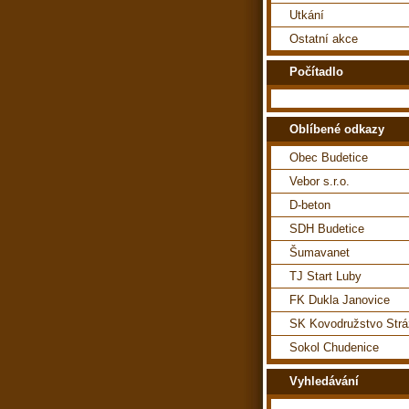
Utkání
Ostatní akce
Počítadlo
Oblíbené odkazy
Obec Budetice
Vebor s.r.o.
D-beton
SDH Budetice
Šumavanet
TJ Start Luby
FK Dukla Janovice
SK Kovodružstvo Str
Sokol Chudenice
Vyhledávání