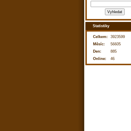
Statistiky
Celkem:
3923599
Měsíc:
56605
Den:
885
Online:
46