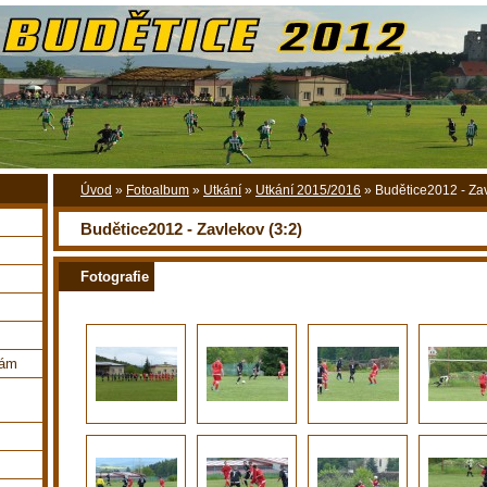
Úvod
»
Fotoalbum
»
Utkání
»
Utkání 2015/2016
»
Budětice2012 - Zav
Budětice2012 - Zavlekov (3:2)
Fotografie
nám