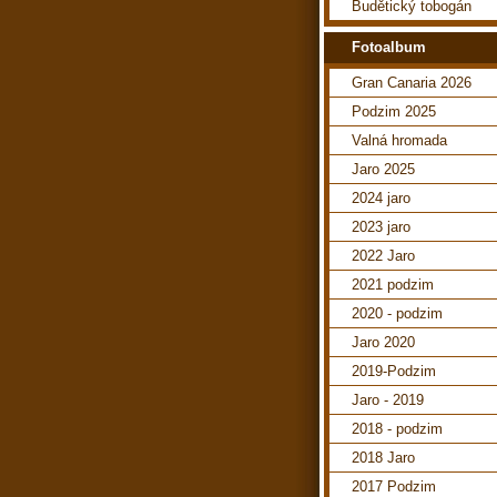
Budětický tobogán
Fotoalbum
Gran Canaria 2026
Podzim 2025
Valná hromada
Jaro 2025
2024 jaro
2023 jaro
2022 Jaro
2021 podzim
2020 - podzim
Jaro 2020
2019-Podzim
Jaro - 2019
2018 - podzim
2018 Jaro
2017 Podzim