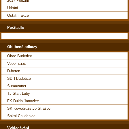
2017 Podzim
Utkání
Ostatní akce
Počítadlo
Oblíbené odkazy
Obec Budetice
Vebor s.r.o.
D-beton
SDH Budetice
Šumavanet
TJ Start Luby
FK Dukla Janovice
SK Kovodružstvo Strážov
Sokol Chudenice
Vyhledávání