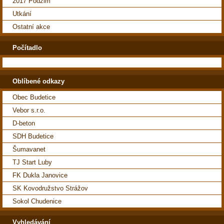
2017 Podzim
Utkání
Ostatní akce
Počítadlo
Oblíbené odkazy
Obec Budetice
Vebor s.r.o.
D-beton
SDH Budetice
Šumavanet
TJ Start Luby
FK Dukla Janovice
SK Kovodružstvo Strážov
Sokol Chudenice
Vyhledávání