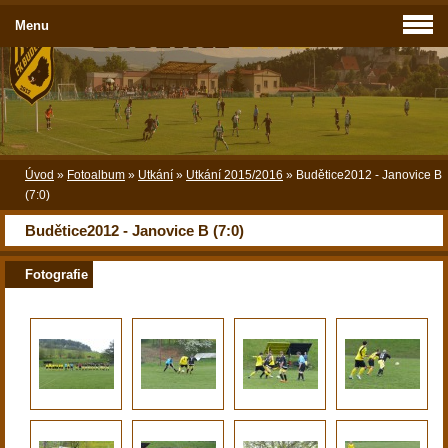
Menu
Úvod
»
Fotoalbum
»
Utkání
»
Utkání 2015/2016
»
Budětice2012 - Janovice B
(7:0)
Budětice2012 - Janovice B (7:0)
Fotografie