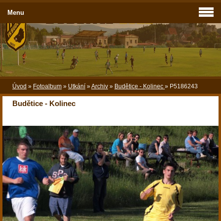
Menu
Úvod
»
Fotoalbum
»
Utkání
»
Archiv
»
Budětice - Kolinec
»
P5186243
Budětice - Kolinec