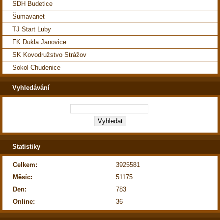
SDH Budetice
Šumavanet
TJ Start Luby
FK Dukla Janovice
SK Kovodružstvo Strážov
Sokol Chudenice
Vyhledávání
Statistiky
Celkem:
3925581
Měsíc:
51175
Den:
783
Online:
36