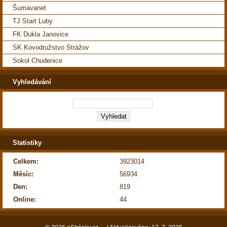
Šumavanet
TJ Start Luby
FK Dukla Janovice
SK Kovodružstvo Strážov
Sokol Chudenice
Vyhledávání
Statistiky
Celkem:
3923014
Měsíc:
56934
Den:
819
Online:
44