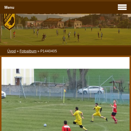
Menu
Úvod
»
Fotoalbum
»
P1440405