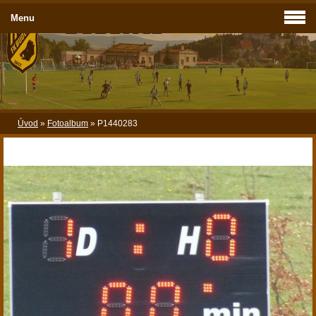
Menu
Úvod
»
Fotoalbum
»
P1440283