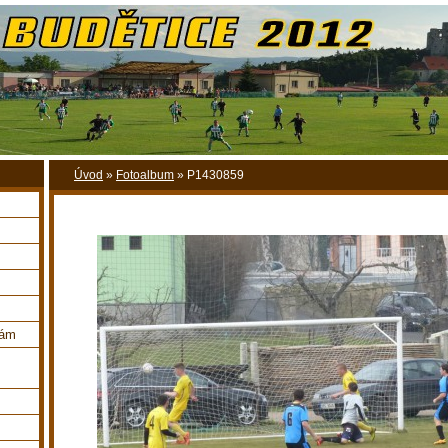
Úvod
»
Fotoalbum
»
P1430859
nám