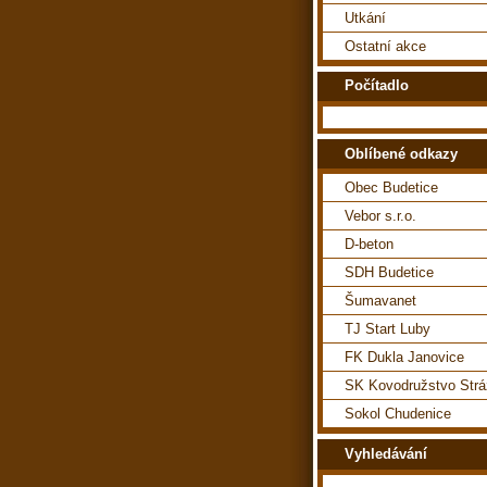
Utkání
Ostatní akce
Počítadlo
Oblíbené odkazy
Obec Budetice
Vebor s.r.o.
D-beton
SDH Budetice
Šumavanet
TJ Start Luby
FK Dukla Janovice
SK Kovodružstvo Str
Sokol Chudenice
Vyhledávání