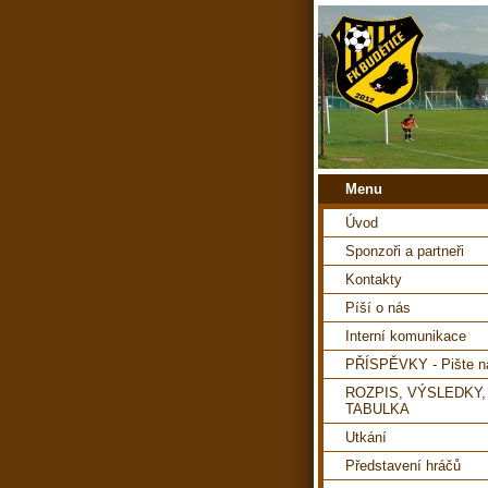
Menu
Úvod
Sponzoři a partneři
Kontakty
Píší o nás
Interní komunikace
PŘÍSPĚVKY - Pište 
ROZPIS, VÝSLEDKY,
TABULKA
Utkání
Představení hráčů