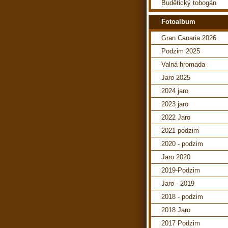
Budětický tobogán
Fotoalbum
Gran Canaria 2026
Podzim 2025
Valná hromada
Jaro 2025
2024 jaro
2023 jaro
2022 Jaro
2021 podzim
2020 - podzim
Jaro 2020
2019-Podzim
Jaro - 2019
2018 - podzim
2018 Jaro
2017 Podzim