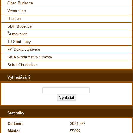
Obec Budetice
Vebor s.r.o.
D-beton
SDH Budetice
Šumavanet
TJ Start Luby
FK Dukla Janovice
SK Kovodružstvo Strážov
Sokol Chudenice
Vyhledávání
Statistiky
Celkem:
3924290
Měsíc:
55099