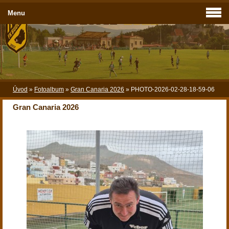
Menu
Úvod
»
Fotoalbum
»
Gran Canaria 2026
»
PHOTO-2026-02-28-18-59-06
Gran Canaria 2026