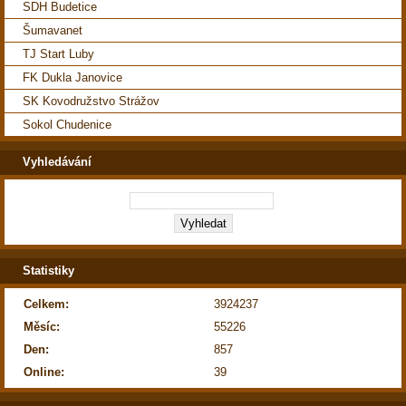
SDH Budetice
Šumavanet
TJ Start Luby
FK Dukla Janovice
SK Kovodružstvo Strážov
Sokol Chudenice
Vyhledávání
Statistiky
Celkem:
3924237
Měsíc:
55226
Den:
857
Online:
39