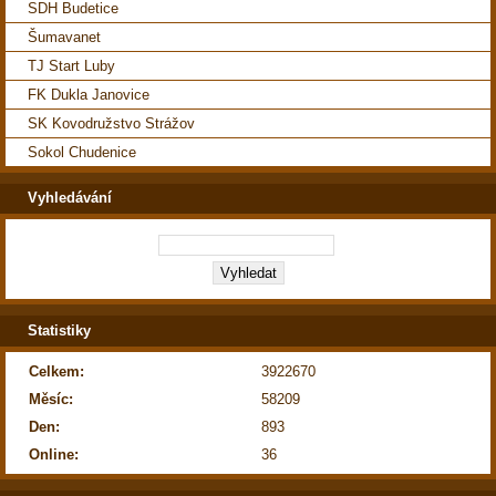
SDH Budetice
Šumavanet
TJ Start Luby
FK Dukla Janovice
SK Kovodružstvo Strážov
Sokol Chudenice
Vyhledávání
Statistiky
Celkem:
3922670
Měsíc:
58209
Den:
893
Online:
36