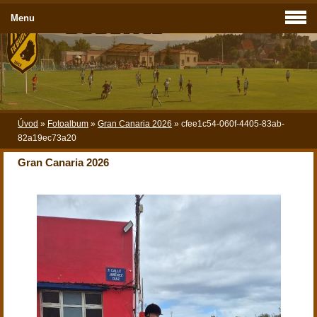
Menu
Úvod
»
Fotoalbum
»
Gran Canaria 2026
»
cfee1c54-060f-4405-83ab-
82a19ec73a20
Gran Canaria 2026