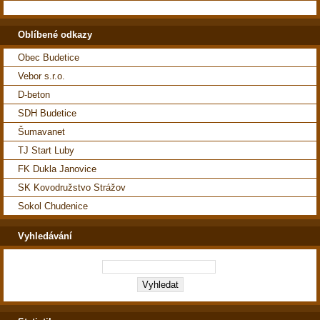
Oblíbené odkazy
Obec Budetice
Vebor s.r.o.
D-beton
SDH Budetice
Šumavanet
TJ Start Luby
FK Dukla Janovice
SK Kovodružstvo Strážov
Sokol Chudenice
Vyhledávání