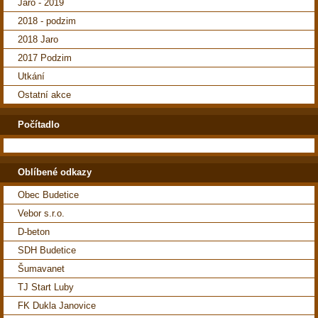
Jaro - 2019
2018 - podzim
2018 Jaro
2017 Podzim
Utkání
Ostatní akce
Počítadlo
Oblíbené odkazy
Obec Budetice
Vebor s.r.o.
D-beton
SDH Budetice
Šumavanet
TJ Start Luby
FK Dukla Janovice