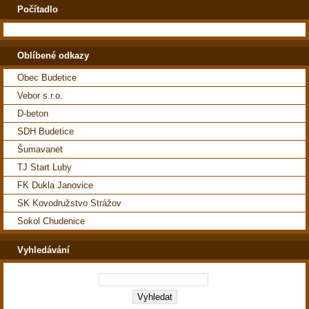
Počítadlo
Oblíbené odkazy
Obec Budetice
Vebor s.r.o.
D-beton
SDH Budetice
Šumavanet
TJ Start Luby
FK Dukla Janovice
SK Kovodružstvo Strážov
Sokol Chudenice
Vyhledávání