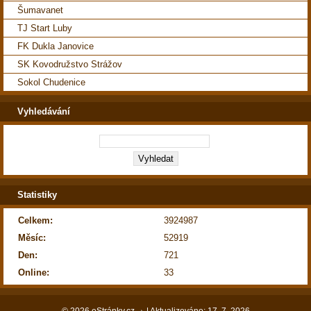
Šumavanet
TJ Start Luby
FK Dukla Janovice
SK Kovodružstvo Strážov
Sokol Chudenice
Vyhledávání
Statistiky
Celkem:
3924987
Měsíc:
52919
Den:
721
Online:
33