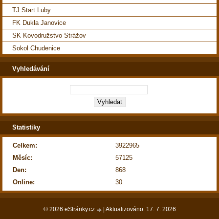
TJ Start Luby
FK Dukla Janovice
SK Kovodružstvo Strážov
Sokol Chudenice
Vyhledávání
Statistiky
Celkem:
3922965
Měsíc:
57125
Den:
868
Online:
30
© 2026 eStránky.cz
|
Aktualizováno: 17. 7. 2026