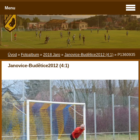
Menu
Úvod
»
Fotoalbum
»
2018 Jaro
»
Janovice-Budětice2012 (4:1)
»
P1360935
Janovice-Budětice2012 (4:1)