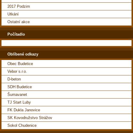
2017 Podzim
Utkání
Ostatní akce
Počítadlo
Oblíbené odkazy
Obec Budetice
Vebor s.r.o.
D-beton
SDH Budetice
Šumavanet
TJ Start Luby
FK Dukla Janovice
SK Kovodružstvo Strážov
Sokol Chudenice