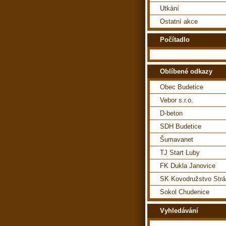
Utkání
Ostatní akce
Počítadlo
Oblíbené odkazy
Obec Budetice
Vebor s.r.o.
D-beton
SDH Budetice
Šumavanet
TJ Start Luby
FK Dukla Janovice
SK Kovodružstvo Str
Sokol Chudenice
Vyhledávání