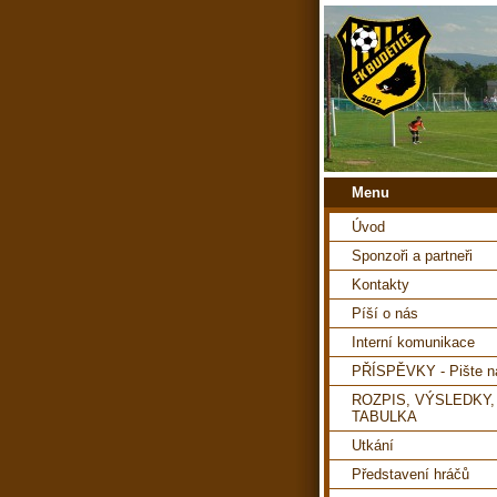
Menu
Úvod
Sponzoři a partneři
Kontakty
Píší o nás
Interní komunikace
PŘÍSPĚVKY - Pište 
ROZPIS, VÝSLEDKY,
TABULKA
Utkání
Představení hráčů