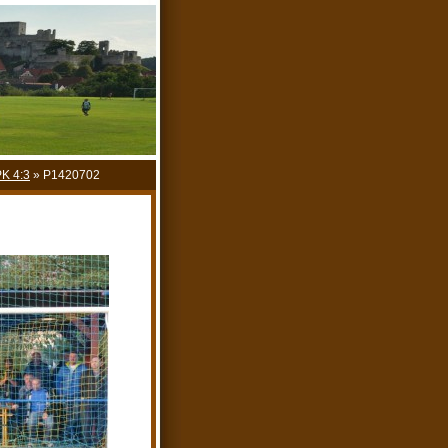
PK 4:3
»
P1420702