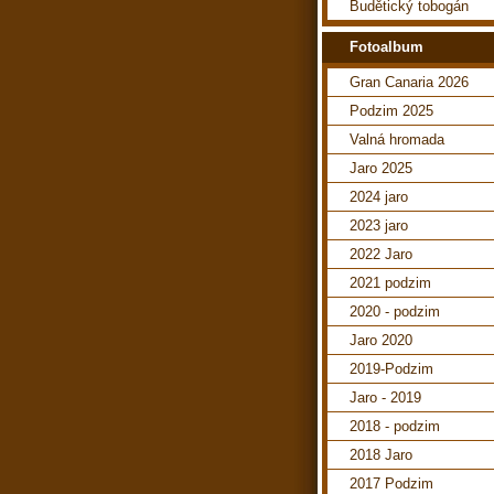
Budětický tobogán
Fotoalbum
Gran Canaria 2026
Podzim 2025
Valná hromada
Jaro 2025
2024 jaro
2023 jaro
2022 Jaro
2021 podzim
2020 - podzim
Jaro 2020
2019-Podzim
Jaro - 2019
2018 - podzim
2018 Jaro
2017 Podzim