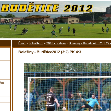
Úvod
»
Fotoalbum
»
2018 - podzim
»
Bolešiny - Budětice2012 (3:2) 
Bolešiny - Budětice2012 (3:2) PK 4:3
nám