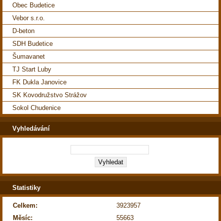
Obec Budetice
Vebor s.r.o.
D-beton
SDH Budetice
Šumavanet
TJ Start Luby
FK Dukla Janovice
SK Kovodružstvo Strážov
Sokol Chudenice
Vyhledávání
Statistiky
Celkem:
3923957
Měsíc:
55663