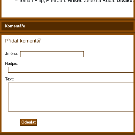
– Toman Filip, Pretl Jan.
Hřiště:
Železná Ruda.
Diváků:
Komentáře
Přidat komentář
Jméno:
Nadpis:
Text: