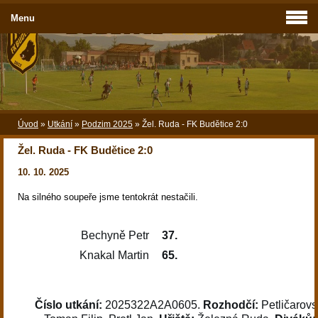
Menu
Úvod
»
Utkání
»
Podzim 2025
»
Žel. Ruda - FK Budětice 2:0
Žel. Ruda - FK Budětice 2:0
10. 10. 2025
Na silného soupeře jsme tentokrát nestačili.
Bechyně Petr
37.
Knakal Martin
65.
Číslo utkání:
2025322A2A0605.
Rozhodčí:
Petličarovs