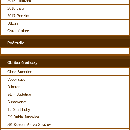
2018 - podzim
2018 Jaro
2017 Podzim
Utkání
Ostatní akce
Počítadlo
Oblíbené odkazy
Obec Budetice
Vebor s.r.o.
D-beton
SDH Budetice
Šumavanet
TJ Start Luby
FK Dukla Janovice
SK Kovodružstvo Strážov