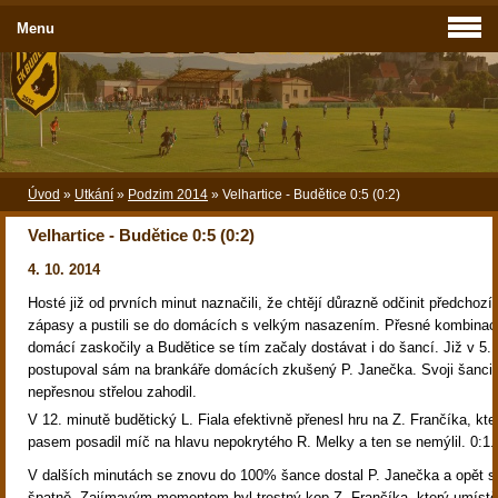
Menu
Úvod
»
Utkání
»
Podzim 2014
»
Velhartice - Budětice 0:5 (0:2)
Velhartice - Budětice 0:5 (0:2)
4. 10. 2014
Hosté již od prvních minut naznačili, že chtějí důrazně odčinit předchoz
zápasy a pustili se do domácích s velkým nasazením. Přesné kombinac
domácí zaskočily a Budětice se tím začaly dostávat i do šancí. Již v 5.
postupoval sám na brankáře domácích zkušený P. Janečka. Svoji šanci
nepřesnou střelou zahodil.
V 12. minutě budětický L. Fiala efektivně přenesl hru na Z. Frančíka, kt
pasem posadil míč na hlavu nepokrytého R. Melky a ten se nemýlil. 0:1.
V dalších minutách se znovu do 100% šance dostal P. Janečka a opět s n
špatně. Zajímavým momentem byl trestný kop Z. Frančíka, který umístě