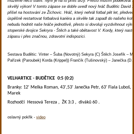
můžeme něco slavit. Nyní je na to příliš brzy. Přesto musím poděkovat
skvělý výkon! V tomto zápase se dobře uvedl nový hráč Budětic David Š
přišel na hostování ze Žichovic. Hráč, který nehrál fotbal pět let, předved
úspěšně restartovat fotbalová kariéra a skvěle tak zapadl do našeho kol
nebudu hodntit naše hráče jednotlivě, přesto si dovoluji vyzdvihnout výk
stoperské dvojice Sekryra - Štěch a také obětavost V. Kordy, který nasto
zápasu i přes značnou, zdravotní indispozici.
Sestava Budětic: Vinter – Šuba (Novotný) Sekyra (C) Štěch Josefík – Me
Pařízek (Paroubek) Korda (Krippel)) Frančík (Tušinovský) – Janečka (D.
VELHARTICE - BUDĚTICE
0:5 (0:2)
Branky: 12' Melka Roman, 43',53' Janečka Petr, 63' Fiala Luboš, 
Marek
Rozhodčí
Hessová Tereza ,
ŽK 3:3 ,
diváků 60 .
oslavný pokřik -
video