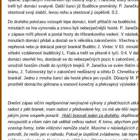
trefil tyč domácí svatyně. Další šanci již Budětice proměnily. P. Janečka
otestoval svoji slabší, levou nohu a otestoval ji úspěšně. 0:2.
Do druhého poločasu vstoupili lépe domácí, kteří přitlačili na budětické. 
minutách se hra vyrovnala a znovu byli nebezpečnější hosté. P. Janečk
v zápase mířil přesně a poslal hosty do tříbrankového vedení. V následuj
minutách domácí přidali a dostali se k několika zakončením. Všechna v
nepřesná nebo je dokázal pokrýt brankář Budětic J. Vinter. V 63. minutě 
střední vzdálenosti budětický L. Fiala a trefil se přesně k tyči. 0:4. V da
domácí otevřeli hru, dostávali se do nebezpečných pozic k zakončení, a
umožnili hostům chodit do rychlých brejků. P. Janečka ve svém třetím úni
bránu, J. Tušinovský byl v zakončení nedůrazný a střelu D. Chmelíka vy
brankář. Jednu z mnoha šancí ale hosté přece jen využili. Důrazný M. P
prostřelil domácího gólmana a stanovil konečný a překvapivý výsledek n
Dnešní zápas ničím nepřipomínal nevýrazné výkony z předchozích utká
radost z pěti branek, mam radost z předvedené hry, co mě ale těší nejví
jakým jsme soupeře porazili.
Hráči bojovali jeden za druhého
, doplňovali
nevypustili a všem nám tak udělali velkou radost. K tomu, abychom potv
vzestup formy, tohle vítězství nemůže stačit. Musíme v následujících 
potvrdit, že nešlo jen o náhodu. Pokud je úspěšně zvládneme, tak teprv