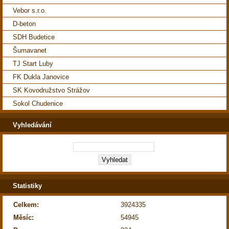
Vebor s.r.o.
D-beton
SDH Budetice
Šumavanet
TJ Start Luby
FK Dukla Janovice
SK Kovodružstvo Strážov
Sokol Chudenice
Vyhledávání
Statistiky
Celkem:
3924335
Měsíc:
54945