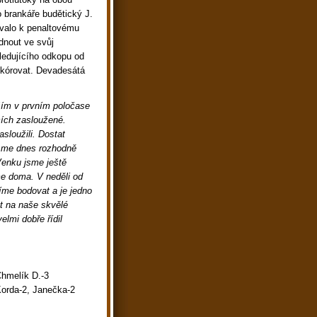
 brankáře budětický J.
ovalo k penaltovému
dnout ve svůj
sledujícího odkopu od
skórovat. Devadesátá
vším v prvním poločase
cích zasloužené.
sloužili. Dostat
 jsme dnes rozhodně
 Venku jsme ještě
eme doma. V neděli od
me bodovat a je jedno
t na naše skvělé
lmi dobře řídil
Chmelík D.-3
Korda-2, Janečka-2