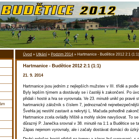
Úvod
»
Utkání
»
Podzim 2014
»
Hartmanice - Budětice 2012 2:1 (1:1
Hartmanice - Budětice 2012 2:1 (1:1)
21. 9. 2014
Hartmanice jsou jedním z nejlepších mužstev v III. třídě a podle
Byly lepším týmem a dostávaly se i častěji k zakončení. Po úv
přidali i hosté a hra se vyrovnala. Ve 23. minutě unikl po pravé s
nám
hartmanický záložník s číslem 7, jednoznačně nejnebezpečnější h
Švehla jej nestihl zastavit a nekrytý L. Mačuda pohodlně zakonč
Hartmanice zcela ovládly hřiště a mohly skóre navyšovat. To se
důrazný P. Janečka srovnal v 38. minutě na 1:1 a Budětice se ta
Zápas nejenom vyrovnaly, ale i začaly dostávat domácí do úzký
Druhý poločas hosté přidali na tempu a zápas byl vyrovnaný, s 