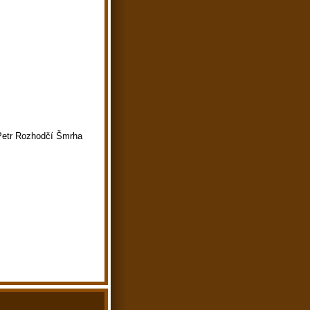
Petr Rozhodčí Šmrha