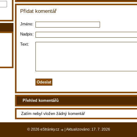
Přidat komentář
Jméno:
Nadpis:
Text:
Přehled komentářů
Zatím nebyl vložen žádný komentář
© 2026 eStránky.cz
|
Aktualizováno: 17. 7. 2026