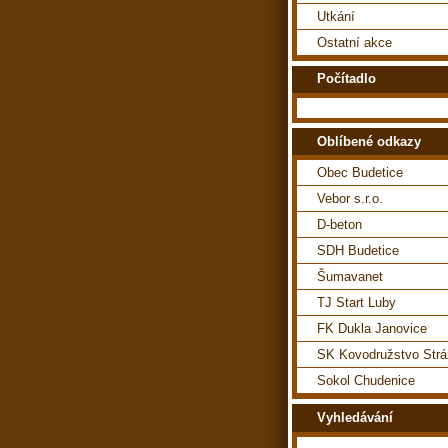
Utkání
Ostatní akce
Počítadlo
Oblíbené odkazy
Obec Budetice
Vebor s.r.o.
D-beton
SDH Budetice
Šumavanet
TJ Start Luby
FK Dukla Janovice
SK Kovodružstvo Str
Sokol Chudenice
Vyhledávání