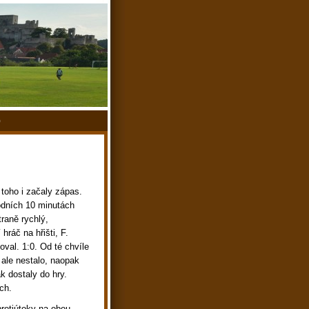
)
 toho i začaly zápas.
odních 10 minutách
traně rychlý,
ráč na hřišti, F.
oval. 1:0. Od té chvíle
 ale nestalo, naopak
k dostaly do hry.
ch.
protiútoky na obou