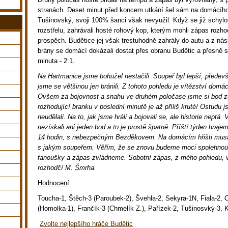
stranách. Deset minut před koncem utkání šel sám na domácího
Tušinovský, svoji 100% šanci však nevyužil. Když se již schyl
rozstřelu, zahrávali hosté rohový kop, kterým mohli zápas rozho
prospěch. Budětice jej však trestuhodně zahrály do autu a z ná
brány se domácí dokázali dostat přes obranu Budětic a přesně 
minuta - 2:1.
Na Hartmanice jsme bohužel nestačili. Soupeř byl lepší, přede
jsme se většinou jen bránili. Z tohoto pohledu je vítězství domá
Ovšem za bojovnost a snahu ve druhém poločase jsme si bod za
rozhodující branku v poslední minutě je až příliš kruté! Ostudu
neudělali. Na to, jak jsme hráli a bojovali se, ale historie neptá.
nezískali ani jeden bod a to je prostě špatně. Příští týden hraj
14 hodin, s nebezpečným Bezděkovem. Na domácím hřišti musí
s jakým soupeřem. Věřím, že se znovu budeme moci spolehnou
fanoušky a zápas zvládneme. Sobotní zápas, z mého pohledu, ve
rozhodčí M. Šmrha.
Hodnocení:
Toucha-1, Štěch-3 (Paroubek-2), Švehla-2, Sekyra-1N, Fiala-2, 
(Homolka-1), Frančík-3 (Chmelík Z.), Pařízek-2, Tušinosvký-3, 
Zvolte nejlepšího hráče Budětic