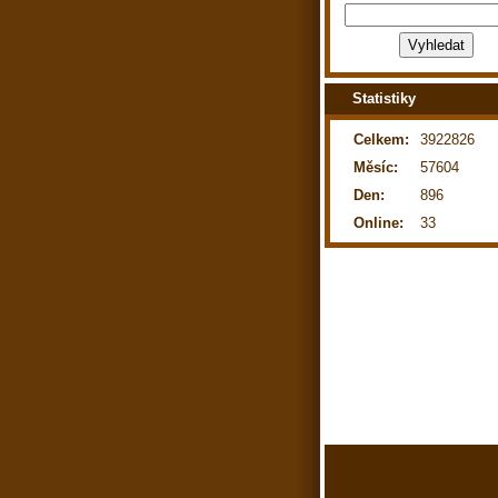
Statistiky
Celkem:
3922826
Měsíc:
57604
Den:
896
Online:
33