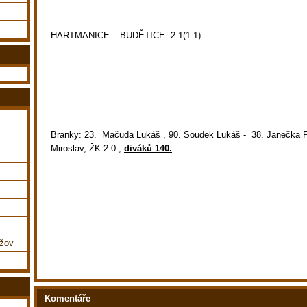
HARTMANICE – BUDĚTICE 2:1(1:1)
Branky: 23. Mačuda Lukáš , 90. Soudek Lukáš - 38. Janečka 
Miroslav, ŽK 2:0 ,
diváků 140.
ážov
Komentáře