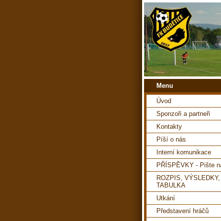
Menu
Úvod
Sponzoři a partneři
Kontakty
Píší o nás
Interní komunikace
PŘÍSPĚVKY - Pište 
ROZPIS, VÝSLEDKY,
TABULKA
Utkání
Představení hráčů