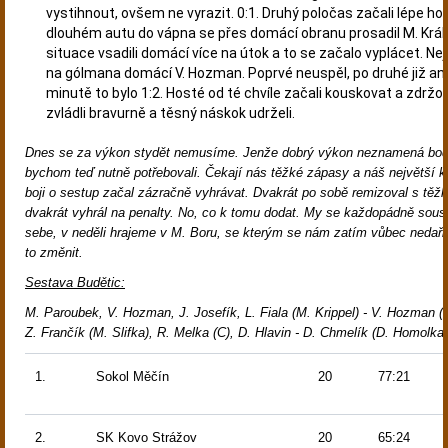
vystihnout, ovšem ne vyrazit. 0:1. Druhý poločas začali lépe ho
dlouhém autu do vápna se přes domácí obranu prosadil M. Král. 
situace vsadili domácí více na útok a to se začalo vyplácet. Ne
na gólmana domácí V. Hozman. Poprvé neuspěl, po druhé již ano
minutě to bylo 1:2. Hosté od té chvíle začali kouskovat a zdržo
zvládli bravurně a těsný náskok udrželi.
Dnes se za výkon stydět nemusíme. Jenže dobrý výkon neznamená bod
bychom teď nutně potřebovali. Čekají nás těžké zápasy a náš největší k
boji o sestup začal zázračně vyhrávat. Dvakrát po sobě remizoval s těž
dvakrát vyhrál na penalty. No, co k tomu dodat. My se každopádně sous
sebe, v neděli hrajeme v M. Boru, se kterým se nám zatím vůbec nedařil
to změnit.
Sestava Budětic:
M. Paroubek, V. Hozman, J. Josefík, L. Fiala (M. Krippel) - V. Hozman (
Z. Frančík (M. Slifka), R. Melka (C), D. Hlavin - D. Chmelík (D. Homolka)
1.
Sokol Měčín
20
77:21
2.
SK Kovo Strážov
20
65:24