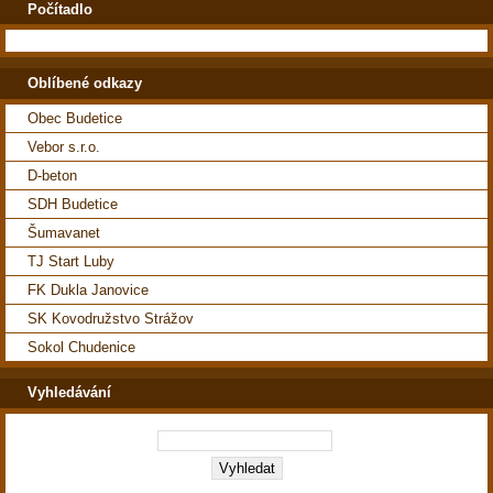
Počítadlo
Oblíbené odkazy
Obec Budetice
Vebor s.r.o.
D-beton
SDH Budetice
Šumavanet
TJ Start Luby
FK Dukla Janovice
SK Kovodružstvo Strážov
Sokol Chudenice
Vyhledávání