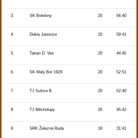
3.
SK Bolešiny
20
56:40
4.
Dukla Janovice
20
59:41
5.
Tatran D. Ves
20
44:45
6.
SK Malý Bor 1929
20
52:51
7.
TJ Sušice B
20
52:40
8.
TJ Měcholupy
20
45:42
9.
SRK Železná Ruda
19
31:41