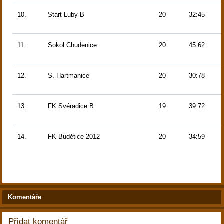
10.
Start Luby B
20
32:45
11.
Sokol Chudenice
20
45:62
12.
S. Hartmanice
20
30:78
13.
FK Svéradice B
19
39:72
14.
FK Budětice 2012
20
34:59
Komentáře
Přidat komentář