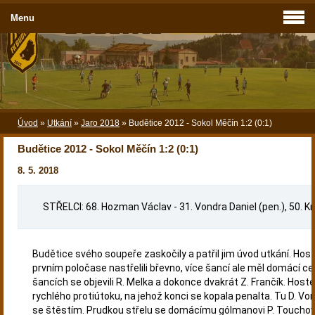
Menu
Úvod
»
Utkání
»
Jaro 2018
»
Budětice 2012 - Sokol Měčín 1:2 (0:1)
Budětice 2012 - Sokol Měčín 1:2 (0:1)
8. 5. 2018
STŘELCI:
68. Hozman Václav
-
31. Vondra Daniel (pen.), 50. Kr
Budětice svého soupeře zaskočily a patřil jim úvod utkání. Host
prvním poločase nastřelili břevno, více šancí ale měl domácí ce
šancích se objevili R. Melka a dokonce dvakrát Z. Frančík. Hosté
rychlého protiútoku, na jehož konci se kopala penalta. Tu D. Vo
se štěstím. Prudkou střelu se domácímu gólmanovi P. Touchovi