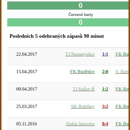
0
Červené karty
0
Posledních 5 odehraných zápasů 90 minut
22.04.2017
TJ Nezamyslice
1:1
FK Bud
15.04.2017
FK Budětice
2:0
S. Hart
09.04.2017
TJ Sušice B
1:2
FK Bud
25.03.2017
SK Bolešiny
3:2
FK Bud
05.11.2016
Dukla Janovice
8:4
FK Bud