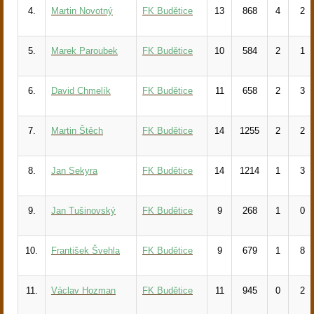
4.
Martin Novotný
FK Budětice
13
868
4
2
5.
Marek Paroubek
FK Budětice
10
584
2
1
6.
David Chmelík
FK Budětice
11
658
2
3
7.
Martin Štěch
FK Budětice
14
1255
2
2
8.
Jan Sekyra
FK Budětice
14
1214
1
3
9.
Jan Tušinovský
FK Budětice
9
268
1
0
10.
František Švehla
FK Budětice
9
679
1
8
11.
Václav Hozman
FK Budětice
11
945
0
2