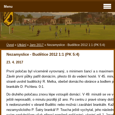
Menu
Úvod
»
Utkání
»
Jaro 2017
»
Nezamyslice - Budětice 2012 1:1 (PK 5:4)
Nezamyslice - Budětice 2012 1:1 (PK 5:4)
23. 4. 2017
První poločas byl víceméně vyrovnaný, s minimem šancí a s maximem 
Závěr první půlky patřil domácím, přesto šli do vedení hosté. V 45. minu
straně uvolnil budětický R. Melka, obešel domácího obránce a bodlem pro
brankáře D. Pichlera. 0-1.
Do druhého poločasu znovu lépe vstoupili domácí. V 49. minutě se ve ve
ještě neprosadili, o minutu později již ano. Po centru z pravé strany došl
k nedorozumění v obraně Budětic nebo možná i zaváhání brankáře. Kaž
nezamyslického P. Šatry brankář P. Toucha ještě vychytal, jeho následný
svým spoluhráčem však přinesl poměrně nešťastný, vlastní gól J. Josefí