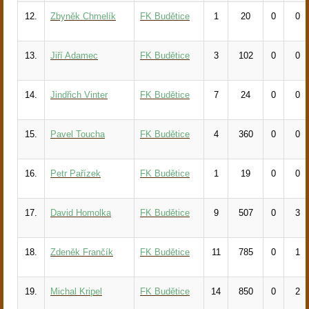
12.
Zbyněk Chmelík
FK Budětice
1
20
0
0
13.
Jiří Adamec
FK Budětice
3
102
0
0
14.
Jindřich Vinter
FK Budětice
7
24
0
0
15.
Pavel Toucha
FK Budětice
4
360
0
0
16.
Petr Pařízek
FK Budětice
1
19
0
0
17.
David Homolka
FK Budětice
9
507
0
3
18.
Zdeněk Frančík
FK Budětice
11
785
0
1
19.
Michal Kripel
FK Budětice
14
850
0
2