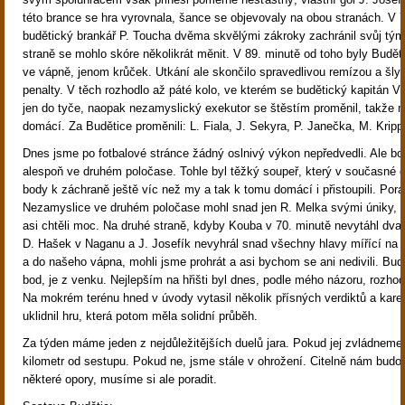
této brance se hra vyrovnala, šance se objevovaly na obou stranách. V 
budětický brankář P. Toucha dvěma skvělými zákroky zachránil svůj tým.
straně se mohlo skóre několikrát měnit. V 89. minutě od toho byly Budět
ve vápně, jenom krůček. Utkání ale skončilo spravedlivou remízou a šly
penalty. V těch rozhodlo až páté kolo, ve kterém se budětický kapitán V.
jen do tyče, naopak nezamyslický exekutor se štěstím proměnil, takže n
domácí. Za Budětice proměnili: L. Fiala, J. Sekyra, P. Janečka, M. Kripp
Dnes jsme po fotbalové stránce žádný oslnivý výkon nepředvedli. Ale boj
alespoň ve druhém poločase. Tohle byl těžký soupeř, který v současné 
body k záchraně ještě víc než my a tak k tomu domácí i přistoupili. Pora
Nezamyslice ve druhém poločase mohl snad jen R. Melka svými úniky, 
asi chtěli moc. Na druhé straně, kdyby Kouba v 70. minutě nevytáhl dva
D. Hašek v Naganu a J. Josefík nevyhrál snad všechny hlavy mířící na 
a do našeho vápna, mohli jsme prohrát a asi bychom se ani nedivili. Bu
bod, je z venku. Nejlepším na hřišti byl dnes, podle mého názoru, rozho
Na mokrém terénu hned v úvody vytasil několik přísných verdiktů a karet
uklidnil hru, která potom měla solidní průběh.
Za týden máme jeden z nejdůležitějších duelů jara. Pokud jej zvládnem
kilometr od sestupu. Pokud ne, jsme stále v ohrožení. Citelně nám budo
některé opory, musíme si ale poradit.