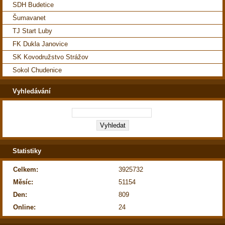
SDH Budetice
Šumavanet
TJ Start Luby
FK Dukla Janovice
SK Kovodružstvo Strážov
Sokol Chudenice
Vyhledávání
Statistiky
Celkem:
3925732
Měsíc:
51154
Den:
809
Online:
24