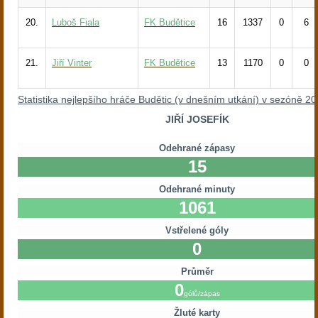
20.
Luboš Fiala
FK Budětice
16
1337
0
6
21.
Jiří Vinter
FK Budětice
13
1170
0
0
Statistika n
ejlepšího hráče Budětic (v dnešním utkání) v sezóně 2
JIŘÍ JOSEFÍK
Odehrané zápasy
15
Odehrané minuty
1061
Vstřelené góly
0
Průměr
0
gólů/zápas
Žluté karty