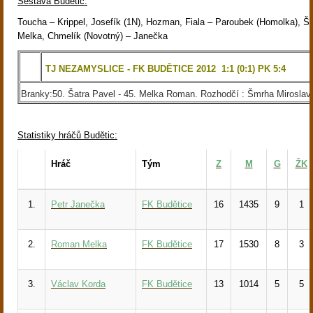
Sestava Budětic:
Toucha – Krippel, Josefík (1N), Hozman, Fiala – Paroubek (Homolka), Š
Melka, Chmelík (Novotný) – Janečka
TJ NEZAMYSLICE - FK BUDĚTICE 2012 1:1 (0:1) PK 5:4
Branky:50. Šatra Pavel - 45. Melka Roman. Rozhodčí : Šmrha Miroslav,
Statistiky hráčů Budětic:
Hráč
Tým
Z
M
G
ŽK
1.
Petr Janečka
FK Budětice
16
1435
9
1
2.
Roman Melka
FK Budětice
17
1530
8
3
3.
Václav Korda
FK Budětice
13
1014
5
5