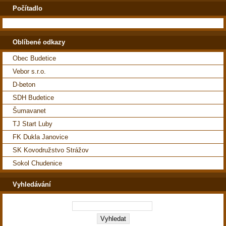
Počítadlo
Oblíbené odkazy
Obec Budetice
Vebor s.r.o.
D-beton
SDH Budetice
Šumavanet
TJ Start Luby
FK Dukla Janovice
SK Kovodružstvo Strážov
Sokol Chudenice
Vyhledávání