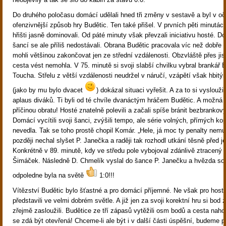
Do druhého poločasu domácí udělali hned tři změny v sestavě a byl v o
ofenzivnější způsob hry Budětic. Ten také přišel. V prvních pěti minutá
hřišti jasně dominovali. Od páté minuty však převzali iniciativu hosté. D
šancí se ale příliš nedostávali. Obrana Budětic pracovala víc než dobře 
mohli většinou zakončovat jen ze střední vzdálenosti. Obzvláště přes jis
cesta vést nemohla. V 75. minutě si svoji slabší chvilku vybral brankář B
Toucha. Střelu z větší vzdálenosti neudržel v náručí, vzápětí však hbi
(jako by mu bylo dvacet
) dokázal situaci vyřešit. A za to si vyslouži
aplaus diváků. Ti byli od té chvíle dvanáctým hráčem Budětic. A možná i
příčinou obratu! Hosté znatelně polevili a začali spíše bránit bezbrankov
Domácí vycítili svoji šanci, zvýšili tempo, ale série volných, přímých ko
nevedla. Tak se toho prostě chopil Komár. „Hele, já moc ty penalty nemu
později nechal slyšet P. Janečka a raději tak rozhodl utkání těsně před 
Konkrétně v 89. minutě, kdy ve středu pole vybojoval zdánlivě ztracený
Šimáček. Následně D. Chmelík vyslal do šance P. Janečku a hvězda so
odpoledne byla na světě
1:0!!!
Vítězství Budětic bylo šťastné a pro domácí příjemné. Ne však pro hosty
představili ve velmi dobrém světle. A již jen za svoji korektní hru si bod
zřejmě zasloužili. Budětice ze tří zápasů vytěžili osm bodů a cesta naho
se zdá být otevřená! Chceme-li ale být i v další části úspěšní, budeme p