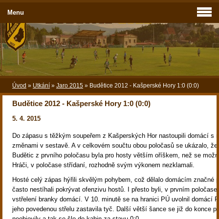
Menu
Úvod
»
Utkání
»
Jaro 2015
»
Budětice 2012 - Kašperské Hory 1:0 (0:0)
Budětice 2012 - Kašperské Hory 1:0 (0:0)
5. 4. 2015
Do zápasu s těžkým soupeřem z Kašperských Hor nastoupili domácí s n
změnami v sestavě. A v celkovém součtu obou poločasů se ukázalo, že
Budětic z prvního poločasu byla pro hosty větším oříškem, než se možn
Hráči, v poločase střídaní, rozhodně svým výkonem nezklamali.
Hosté celý zápas hýřili skvělým pohybem, což dělalo domácím značné 
často nestíhali pokrývat ofenzivu hostů. I přesto byli, v prvním poločase,
vstřelení branky domácí. V 10. minutě se na hranici PÚ uvolnil domácí 
jeho povedenou střelu zastavila tyč. Další větší šance se již do konce p
neobjevily a tak se šlo do kabin za stavu 0:0.