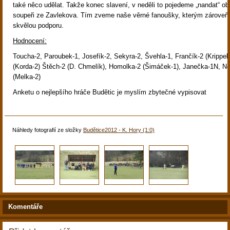
také něco udělat. Takže konec slavení, v neděli to pojedeme „nandat“ o
soupeři ze Zavlekova. Tím zveme naše věrné fanoušky, kterým zároveň
skvělou podporu.
Hodnocení:
Toucha-2, Paroubek-1, Josefík-2, Sekyra-2, Švehla-1, Frančík-2 (Krippel)
(Korda-2) Štěch-2 (D. Chmelík), Homolka-2 (Šimáček-1), Janečka-1N, N
(Melka-2)
Anketu o nejlepšího hráče Budětic je myslím zbytečné vypisovat
Náhledy fotografií ze složky
Budětice2012 - K. Hory (1:0)
Komentáře