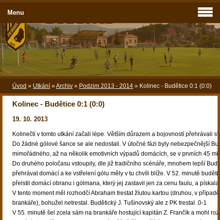
Menu
Úvod
»
Utkání
»
Archiv
»
Podzim 2013 - 2014
»
Kolinec - Budětice 0:1 (0:0)
Kolinec - Budětice 0:1 (0:0)
19. 10. 2013
Kolinečtí v tomto utkání začali lépe. Větším důrazem a bojovností přehrávali 
Do žádné gólové šance se ale nedostali. V útočné fázi byly nebezpečnější Bud
mimořádného, až na několik emotivních výpadů domácích, se v prvních 45 min
Do druhého poločasu vstoupily, dle již tradičního scénáře, mnohem lepší Budě
přehrávat domácí a ke vstřelení gólu měly v tu chvíli blíže. V 52. minutě budět
přelstil domácí obranu i gólmana, který jej zastavil jen za cenu faulu, a pískala
V tento moment měl rozhodčí Abraham trestat žlutou kartou (druhou, v případ
brankáře), bohužel netrestal. Budětický J. Tušinovský ale z PK trestal .0-1
V 55. minutě šel zcela sám na brankáře hostující kapitán Z. Frančík a mohl ro