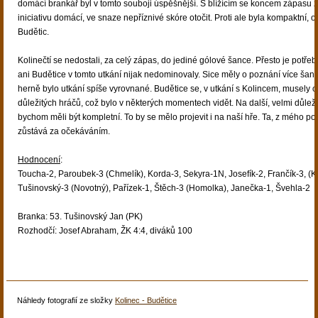
domácí brankář byl v tomto souboji úspěšnější. S blížícím se koncem zápasu za
iniciativu domácí, ve snaze nepříznivé skóre otočit. Proti ale byla kompaktní,
Budětic.
Kolinečtí se nedostali, za celý zápas, do jediné gólové šance. Přesto je potřeb
ani Budětice v tomto utkání nijak nedominovaly. Sice měly o poznání více šan
herně bylo utkání spíše vyrovnané. Budětice se, v utkání s Kolincem, musely obe
důležitých hráčů, což bylo v některých momentech vidět. Na další, velmi důleži
bychom měli být kompletní. To by se mělo projevit i na naší hře. Ta, z mého po
zůstává za očekáváním.
Hodnocení
:
Toucha-2, Paroubek-3 (Chmelík), Korda-3, Sekyra-1N, Josefík-2, Frančík-3, (Kr
Tušinovský-3 (Novotný), Pařízek-1, Štěch-3 (Homolka), Janečka-1, Švehla-2
Branka: 53. Tušinovský Jan (PK)
Rozhodčí: Josef Abraham, ŽK 4:4, diváků 100
Náhledy fotografií ze složky
Kolinec - Budětice