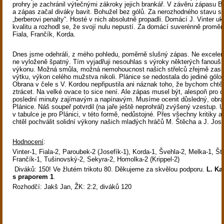
prohry je zachránil výtečnými zákroky jejich brankář. V závěru zápasu Bu
a zápas začal diváky bavit. Bohužel bez gólů. Za nerozhodného stavu s
„berberovi penalty“. Hosté v nich absolutně propadli. Domácí J. Vinter uk
kvalitu a rozhodl se, že svojí nulu nepustí. Za domácí suverénně proměn
Fiala, Frančík, Korda.
Dnes jsme odehráli, z mého pohledu, poměrně slušný zápas. Ne excelentn
ne vyloženě špatný. Tím vyjadřuji nesouhlas s výroky některých fanou
výkonu. Možná smůla, možná nemohoucnost našich střelců zřejmě zasl
výtku, výkon celého mužstva nikoli. Plánice se nedostala do jediné gólo
Obrana v čele s V. Kordou nepřipustila ani náznak toho, že bychom chtěl
ztrácet. Na velké ovace to sice není. Ale zápas musel být, alespoň pro d
poslední minuty zajímavým a napínavým. Musíme ocenit důsledný, obra
Plánice. Náš soupeř potvrdil (na jaře ještě neprohrál) zvýšený vzestup. 
v tabulce je pro Plánici, v této formě, nedůstojné. Přes všechny kritiky 
chtěl pochválit solidní výkony našich mladých hráčů M. Štěcha a J. Jose
Hodnocení
:
Vinter-1, Fiala-2, Paroubek-2 (Josefík-1), Korda-1, Švehla-2, Melka-1, Š
Frančík-1, Tušinovský-2, Sekyra-2, Homolka-2 (Krippel-2)
Diváků: 150! Ve žlutém trikotu 80. Děkujeme za skvělou podporu.
L. Ka
s praporem 1
.
Rozhodčí: Jakš Jan, ŽK: 2:2, diváků 120