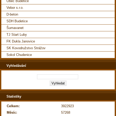
Obec Budetice
Vebor s.r.o.
D-beton
SDH Budetice
Šumavanet
TJ Start Luby
FK Dukla Janovice
SK Kovodružstvo Strážov
Sokol Chudenice
Vyhledávání
Statistiky
Celkem:
3922923
Měsíc:
57268