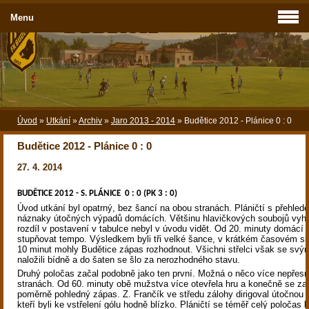
Menu
Úvod
»
Utkání
»
Archiv
»
Jaro 2013 - 2014
»
Budětice 2012 - Plánice 0 : 0
Budětice 2012 - Plánice 0 : 0
27. 4. 2014
BUDĚTICE 2012 - S. PLÁNICE 0 : 0 (PK 3 : 0)
Úvod utkání byl opatrný, bez šancí na obou stranách. Pláničtí s přehled
náznaky útočných výpadů domácích. Většinu hlavičkových soubojů vyhrá
rozdíl v postavení v tabulce nebyl v úvodu vidět. Od 20. minuty domácí 
stupňovat tempo. Výsledkem byli tři velké šance, v krátkém časovém s
10 minut mohly Budětice zápas rozhodnout. Všichni střelci však se svý
naložili bídně a do šaten se šlo za nerozhodného stavu.
Druhý poločas začal podobně jako ten první. Možná o něco více nepřesn
stranách. Od 60. minuty obě mužstva více otevřela hru a konečně se zač
poměrně pohledný zápas. Z. Frančík ve středu zálohy dirigoval útočnou
kteří byli ke vstřelení gólu hodně blízko. Pláničtí se téměř celý poločas b