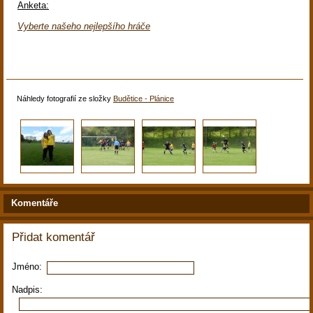
Anketa:
Vyberte našeho nejlepšího hráče
Náhledy fotografií ze složky
Budětice - Plánice
Komentáře
Přidat komentář
Jméno:
Nadpis: