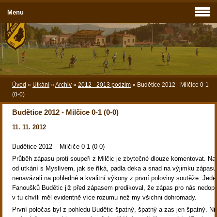
Menu
Úvod
»
Utkání
»
Archiv
»
2012 - 2013 podzim
»
Budětice 2012 - Milčice 0-1
(0-0)
Budětice 2012 - Milčice 0-1 (0-0)
11. 11. 2012
Budětice 2012 – Milčiče 0-1 (0-0)
Průběh zápasu proti soupeři z Milčic je zbytečné dlouze komentovat. Na 
od utkání s Myslívem, jak se říká, padla deka a snad na výjimku zápas
nenavázali na pohledné a kvalitní výkony z první poloviny soutěže. Jede
Fanoušků Budětic již před zápasem predikoval, že zápas pro nás nedop
v tu chvíli měl evidentně více rozumu než my všichni dohromady.
První poločas byl z pohledu Budětic špatný, špatný a zas jen špatný. N