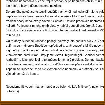
rozhodně nepomohlo nucené trojité střídání v průběhu prvních 45 minut.
ale není to hlavní důvod našeho nezdaru.
Do druhého poločasu vstoupili budětičtí aktivněji, odhodlaněji, ale to byl
nepřesností a chaosu nemohlo dostat soupeře z Milčič na kolena. Tentok
tradiční opory nedokázaly zavelet k obratu. Obrana pracovala naprosto z
nejistě. Po jedné z mnoha chyb obrany nabídl soupeři protiútok J. Josefí
útočník si zkušeně poradil s V. Kordou, ten jej zastavil nedovoleně v PK.
minuta 0-1.
Od té doby Budětice konečně přidaly, bojovaly, ale bohužel nic víc. Žád
zajímavou myšlenku Budětice nepředvedly, a ač soupeř z Milčic nebyl n
výjimečný, na Budětice to dnes pohodlně stačilo. Klíčové momenty přišl
v závěrečné části utkání, kdy jsme vstřelili regulérní gól. Bohužel pomezn
rozhodčí to jaksi přehlédli a to způsobilo nemalý problém. Domácí kapit
tuto situaci neunesl , atakoval rozhodčího a musel předčasně do kabin.
zápasu se Budětice již na nic významného nezmohly a protrápily se s tí
výsledkem až do konce.
Nebudeme již vzpomínat jak, proč a co bylo. Na jaře Milčice (a nejen ty)
hotovo :-)