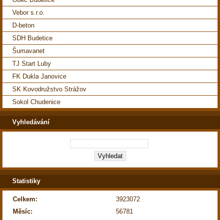
Vebor s.r.o.
D-beton
SDH Budetice
Šumavanet
TJ Start Luby
FK Dukla Janovice
SK Kovodružstvo Strážov
Sokol Chudenice
Vyhledávání
Statistiky
Celkem:
3923072
Měsíc:
56781