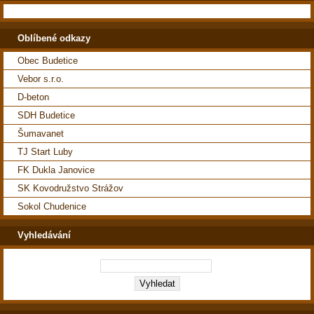
Oblíbené odkazy
Obec Budetice
Vebor s.r.o.
D-beton
SDH Budetice
Šumavanet
TJ Start Luby
FK Dukla Janovice
SK Kovodružstvo Strážov
Sokol Chudenice
Vyhledávání