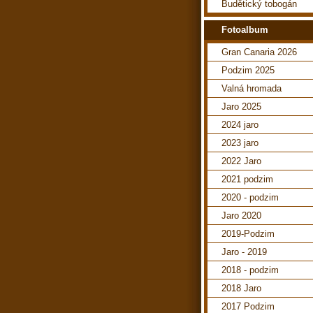
Budětický tobogán
Fotoalbum
Gran Canaria 2026
Podzim 2025
Valná hromada
Jaro 2025
2024 jaro
2023 jaro
2022 Jaro
2021 podzim
2020 - podzim
Jaro 2020
2019-Podzim
Jaro - 2019
2018 - podzim
2018 Jaro
2017 Podzim