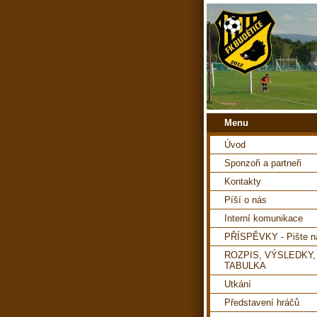
Menu
Úvod
Sponzoři a partneři
Kontakty
Píší o nás
Interní komunikace
PŘÍSPĚVKY - Pište 
ROZPIS, VÝSLEDKY,
TABULKA
Utkání
Představení hráčů