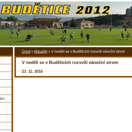
Úvod
»
Aktuality
»
V neděli se v Buděticích rozsvítí vánoční strom
V neděli se v Buděticích rozsvítí vánoční strom
23. 11. 2016
nám