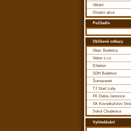
Utkání
Ostatní akce
Počítadlo
Oblíbené odkazy
Obec Budetice
Vebor s.r.o.
D-beton
SDH Budetice
Šumavanet
TJ Start Luby
FK Dukla Janovice
SK Kovodružstvo Str
Sokol Chudenice
Vyhledávání