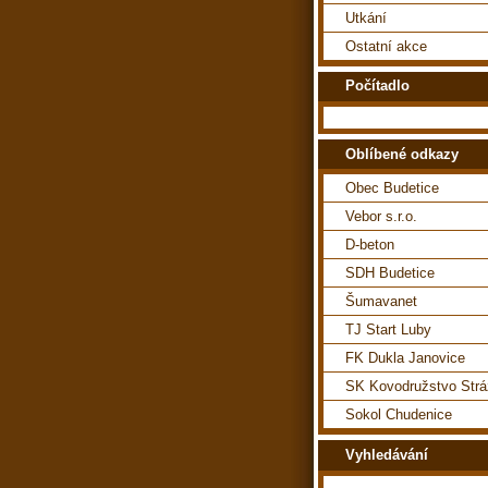
Utkání
Ostatní akce
Počítadlo
Oblíbené odkazy
Obec Budetice
Vebor s.r.o.
D-beton
SDH Budetice
Šumavanet
TJ Start Luby
FK Dukla Janovice
SK Kovodružstvo Str
Sokol Chudenice
Vyhledávání