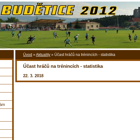
Úvod
»
Aktuality
»
Účast hráčů na trénincích - statistika
Účast hráčů na trénincích - statistika
22. 3. 2018
nám