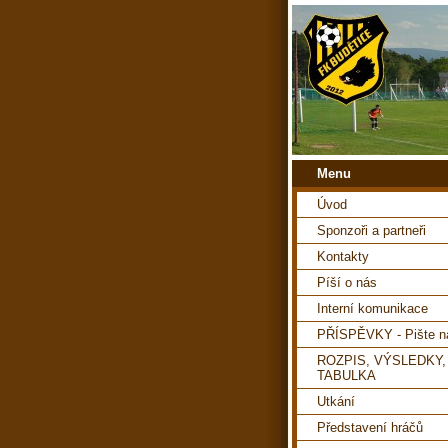
Menu
Úvod
Sponzoři a partneři
Kontakty
Píší o nás
Interní komunikace
PŘÍSPĚVKY - Pište 
ROZPIS, VÝSLEDKY,
TABULKA
Utkání
Představení hráčů