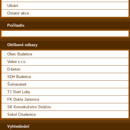
Utkání
Ostatní akce
Počítadlo
Oblíbené odkazy
Obec Budetice
Vebor s.r.o.
D-beton
SDH Budetice
Šumavanet
TJ Start Luby
FK Dukla Janovice
SK Kovodružstvo Strážov
Sokol Chudenice
Vyhledávání