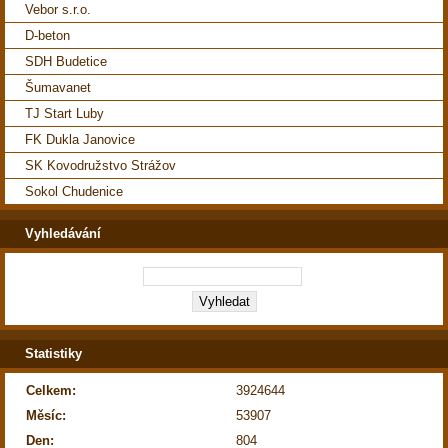
Vebor s.r.o.
D-beton
SDH Budetice
Šumavanet
TJ Start Luby
FK Dukla Janovice
SK Kovodružstvo Strážov
Sokol Chudenice
Vyhledávání
Statistiky
Celkem:
3924644
Měsíc:
53907
Den:
804