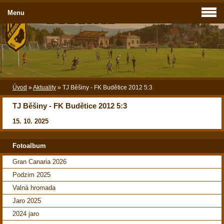
Menu
Úvod
»
Aktuality
»
TJ Běšiny - FK Budětice 2012 5:3
TJ Běšiny - FK Budětice 2012 5:3
15. 10. 2025
Fotoalbum
Gran Canaria 2026
Podzim 2025
Valná hromada
Jaro 2025
2024 jaro