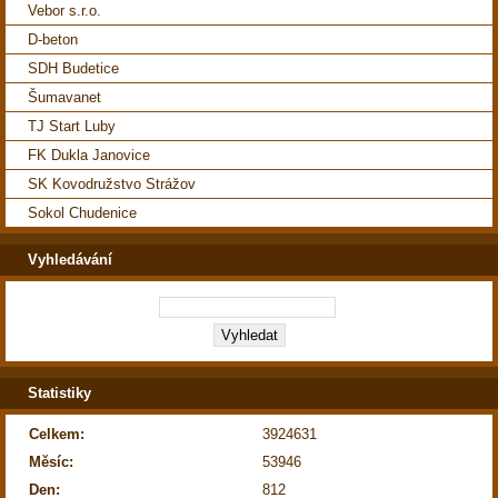
Vebor s.r.o.
D-beton
SDH Budetice
Šumavanet
TJ Start Luby
FK Dukla Janovice
SK Kovodružstvo Strážov
Sokol Chudenice
Vyhledávání
Statistiky
Celkem:
3924631
Měsíc:
53946
Den:
812