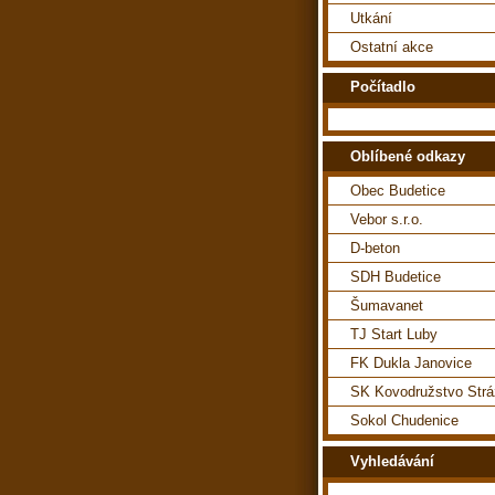
Utkání
Ostatní akce
Počítadlo
Oblíbené odkazy
Obec Budetice
Vebor s.r.o.
D-beton
SDH Budetice
Šumavanet
TJ Start Luby
FK Dukla Janovice
SK Kovodružstvo Str
Sokol Chudenice
Vyhledávání