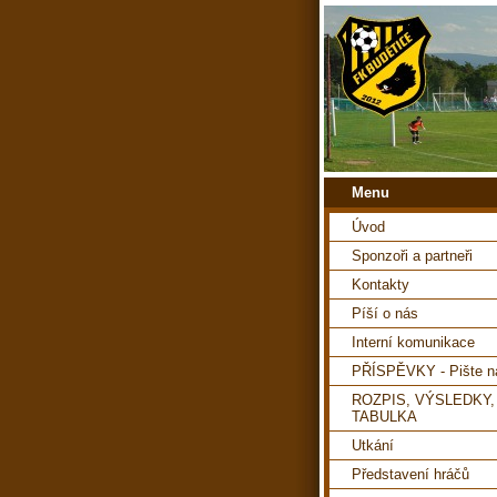
Menu
Úvod
Sponzoři a partneři
Kontakty
Píší o nás
Interní komunikace
PŘÍSPĚVKY - Pište 
ROZPIS, VÝSLEDKY,
TABULKA
Utkání
Představení hráčů