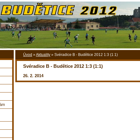
Úvod
»
Aktuality
»
Svéradice B - Budětice 2012 1:3 (1:1)
Svéradice B - Budětice 2012 1:3 (1:1)
26. 2. 2014
nám