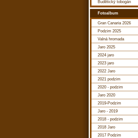
Budětický tobogán
Fotoalbum
Gran Canaria 2026
Podzim 2025
Valná hromada
Jaro 2025
2024 jaro
2023 jaro
2022 Jaro
2021 podzim
2020 - podzim
Jaro 2020
2019-Podzim
Jaro - 2019
2018 - podzim
2018 Jaro
2017 Podzim