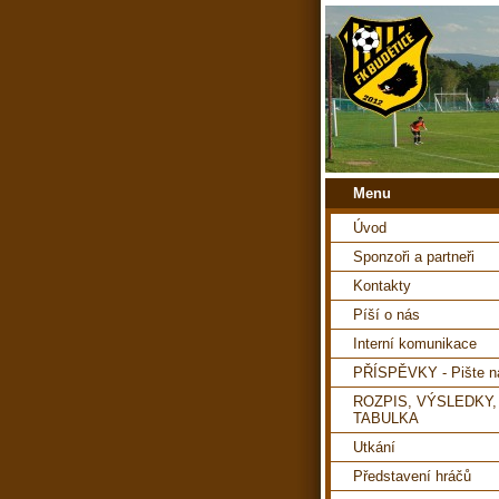
Menu
Úvod
Sponzoři a partneři
Kontakty
Píší o nás
Interní komunikace
PŘÍSPĚVKY - Pište 
ROZPIS, VÝSLEDKY,
TABULKA
Utkání
Představení hráčů