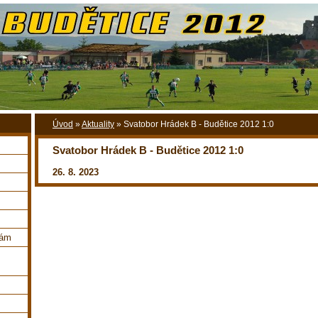
Úvod
»
Aktuality
»
Svatobor Hrádek B - Budětice 2012 1:0
Svatobor Hrádek B - Budětice 2012 1:0
26. 8. 2023
nám