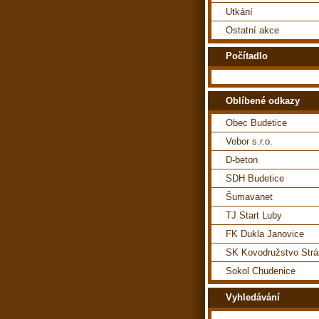
Utkání
Ostatní akce
Počítadlo
Oblíbené odkazy
Obec Budetice
Vebor s.r.o.
D-beton
SDH Budetice
Šumavanet
TJ Start Luby
FK Dukla Janovice
SK Kovodružstvo Str
Sokol Chudenice
Vyhledávání