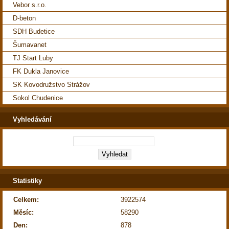
Vebor s.r.o.
D-beton
SDH Budetice
Šumavanet
TJ Start Luby
FK Dukla Janovice
SK Kovodružstvo Strážov
Sokol Chudenice
Vyhledávání
Statistiky
Celkem:
3922574
Měsíc:
58290
Den:
878